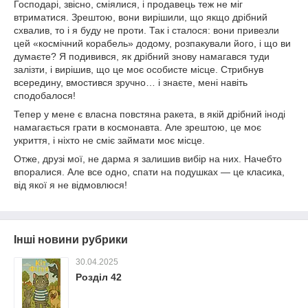
Господарі, звісно, сміялися, і продавець теж не міг
втриматися. Зрештою, вони вирішили, що якщо дрібний
схвалив, то і я буду не проти. Так і сталося: вони привезли
цей «космічний корабель» додому, розпакували його, і що ви
думаєте? Я подивився, як дрібний знову намагався туди
залізти, і вирішив, що це моє особисте місце. Стрибнув
всередину, вмостився зручно… і знаєте, мені навіть
сподобалося!
Тепер у мене є власна повстяна ракета, в якій дрібний іноді
намагається грати в космонавта. Але зрештою, це моє
укриття, і ніхто не сміє займати моє місце.
Отже, друзі мої, не дарма я залишив вибір на них. Начебто
впоралися. Але все одно, спати на подушках — це класика,
від якої я не відмовлюся!
Інші новини рубрики
30.04.2025
Розділ 42