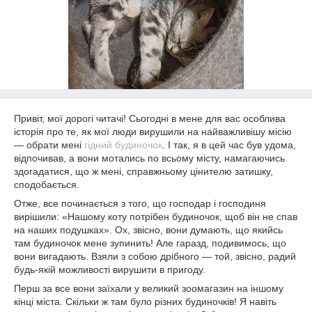
Привіт, мої дорогі читачі! Сьогодні в мене для вас особлива
історія про те, як мої люди вирушили на найважливішу місію
— обрати мені
гідний будиночок
. І так, я в цей час був удома,
відпочивав, а вони мотались по всьому місту, намагаючись
здогадатися, що ж мені, справжньому цінителю затишку,
сподобається.
Отже, все починається з того, що господар і господиня
вирішили: «Нашому коту потрібен будиночок, щоб він не спав
на наших подушках». Ох, звісно, вони думають, що якийсь
там будиночок мене зупинить! Але гаразд, подивимось, що
вони вигадають. Взяли з собою дрібного — той, звісно, радий
будь-якій можливості вирушити в пригоду.
Перш за все вони заїхали у великий зоомагазин на іншому
кінці міста. Скільки ж там було різних будиночків! Я навіть