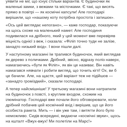
уявити не міг, що існує стільки варіантів. Є будиночки як
маленькі замки, з вежами та місточками. Є такі, що висять
прямо в повітрі — як космічні капсули! Але господарі
вирішили, що «нашому коту потрібна простота і затишок».
«Ось цей виглядає непогано», — каже господар, показуючи
на щось схоже на маленький намет. Але господиня
подивилася на дрібного, який у цей момент вже перевіряв
міцність однієї з веж, і сказала: «Філіп точно туди не залізе,
занадто низький вхід». І вони пішли далі.
У наступному магазині їм трапився будиночок, який виглядав
як дерево з поличками. Дрібний, звісно, відразу поліз наверх,
намагаючись «бути як Філіп», як він це називає. Він навіть
намагався нявчати і робити вигляд, що точить кігті! Ох, ви б
це бачили. Але, на щастя, цей варіант теж не підійшов —
«занадто громіздкий», сказали господарі.
А тепер найсмішніше! У третьому магазині вони натрапили
на будиночок з повсті, з круглим входом, схожим на
ілюмінатор. Господарі вже почали його обговорювати, коли
дрібний побачив цей космічний вхід і вирішив, що це його
особиста ракета. Мить — і він уже там, і витягти його було
неможливо. Сидів всередині, видаючи «космічні звуки», щось
на кшталт «Вжух-вжух! Ми полетіли на Марс!»