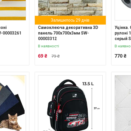
Залишилось 29 днів
лоні
Самоклеюча декоративна 3D
Уцінка.
W-00003261
панель 700х700х3мм SW-
рулоні 
00003312
серый 
В наявності
В наявно
69 ₴
770 ₴
79 ₴