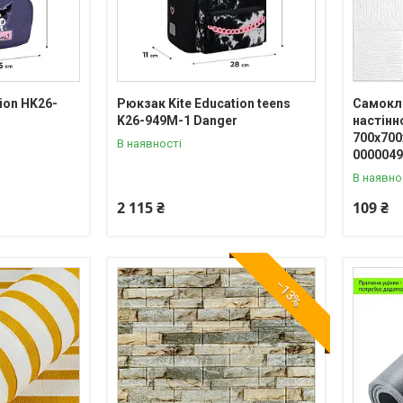
ion HK26-
Рюкзак Kite Education teens
Самокл
K26-949M-1 Danger
настінн
700х700
В наявності
000004
В наявно
2 115 ₴
109 ₴
–13%