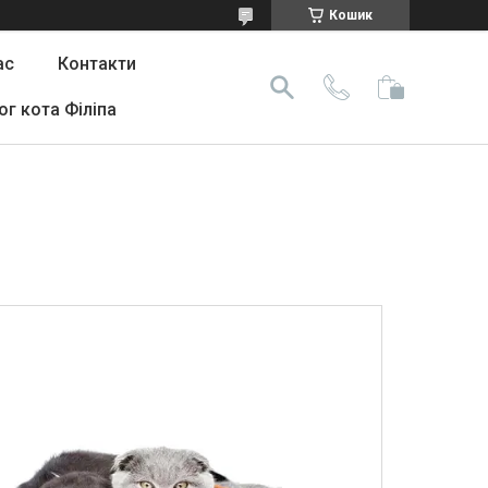
Кошик
ас
Контакти
ог кота Філіпа