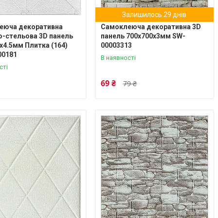
Залишилось 29 днів
еюча декоративна
Самоклеюча декоративна 3D
о-стельова 3D панель
панель 700х700х3мм SW-
x4.5мм Плитка (164)
00003313
00181
В наявності
сті
69 ₴
79 ₴