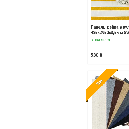
Панель-рейка в ру
485х2950х3,5мм S
В наявності
530 ₴
Топ