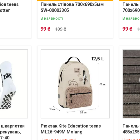
ion teens
Панель стінова 700х690х5мм
Панель 
otter
SW-00003305
700х69
В наявності
В наявно
99 ₴
99 ₴
109 ₴
1
і шкарпетки
Рюкзак Kite Education teens
Панель-
тренувань,
ML26-949M Molang
485х295
+380 (63) 629-53-71
+380 (63
37-40
Немає в наявності
Немає в 