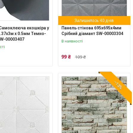
Залишилось 40 днів
 Самоклеюча екошкіра у
Панель стінова 695х695х4мм
1.37х3м х 0.5мм Темно-
Срібний діамант SW-00003304
SW-00003407
В наявності
сті
99 ₴
109 ₴
–13%