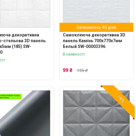
Залишилось 40 днів
еюча декоративна
Самоклеюча декоративна 3D
о-стельова 3D панель
панель Камінь 700х770х7мм
х5мм (185) SW-
Белый SW-00003396
90
В наявності
сті
99 ₴
155 ₴
–9%