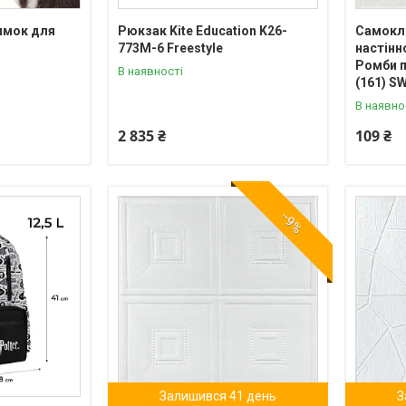
имок для
Рюкзак Kite Education K26-
Самокл
773M-6 Freestyle
настінн
Ромби п
В наявності
(161) S
В наявно
2 835 ₴
109 ₴
–9%
Залишився 41 день
З