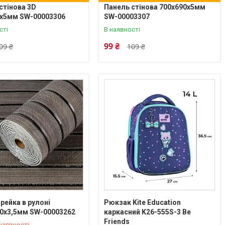
стінова 3D
Панель стінова 700х690х5мм
0х5мм SW-00003306
SW-00003307
сті
В наявності
99 ₴
09 ₴
109 ₴
рейка в рулоні
Рюкзак Kite Education
0х3,5мм SW-00003262
каркасний K26-555S-3 Be
) 629-53-71
+380 (63) 629-53-71
Friends
наявності