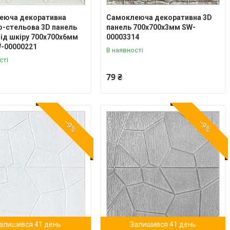
еюча декоративна
Самоклеюча декоративна 3D
о-стельова 3D панель
панель 700х700х3мм SW-
ід шкіру 700х700х6мм
00003314
W-00000221
В наявності
сті
79 ₴
–9%
–9%
алишився 41 день
Залишився 41 день