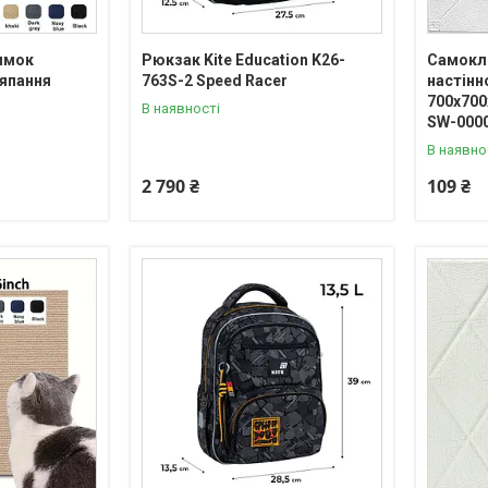
имок
Рюкзак Kite Education K26-
Самокл
ряпання
763S-2 Speed Racer
настінн
700x700
В наявності
SW-000
В наявно
2 790 ₴
109 ₴