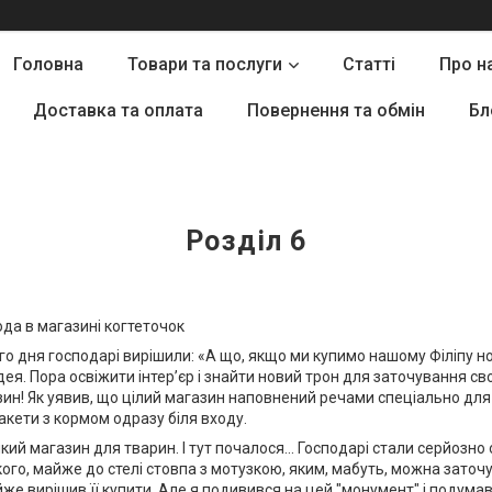
Головна
Товари та послуги
Статті
Про н
Доставка та оплата
Повернення та обмін
Бл
Розділ 6
года в магазині когтеточок
о дня господарі вирішили: «А що, якщо ми купимо нашому Філіпу нову
дея. Пора освіжити інтер’єр і знайти новий трон для заточування сво
ин! Як уявив, що цілий магазин наповнений речами спеціально для
акети з кормом одразу біля входу.
кий магазин для тварин. І тут почалося... Господарі стали серйозно
ого, майже до стелі стовпа з мотузкою, яким, мабуть, можна заточу
йже вирішив її купити. Але я подивився на цей "монумент" і подумав