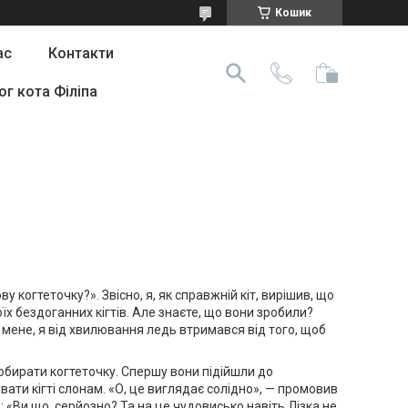
Кошик
ас
Контакти
ог кота Філіпа
 когтеточку?». Звісно, я, як справжній кіт, вирішив, що
їх бездоганних кігтів. Але знаєте, що вони зробили?
 мене, я від хвилювання ледь втримався від того, щоб
 обирати когтеточку. Спершу вони підійшли до
вати кігті слонам. «О, це виглядає солідно», — промовив
: «Ви що, серйозно? Та на це чудовисько навіть Лізка не