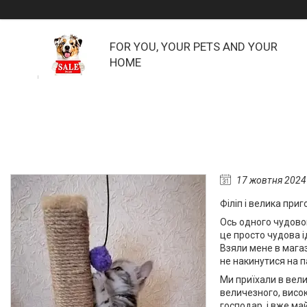
FOR YOU, YOUR PETS AND YOUR
HOME
17 жовтня 2024
Філіп і велика при
Ось одного чудовог
це просто чудова і
Взяли мене в магаз
не накинутися на п
Ми приїхали в вели
величезного, висок
господар, і вже ма