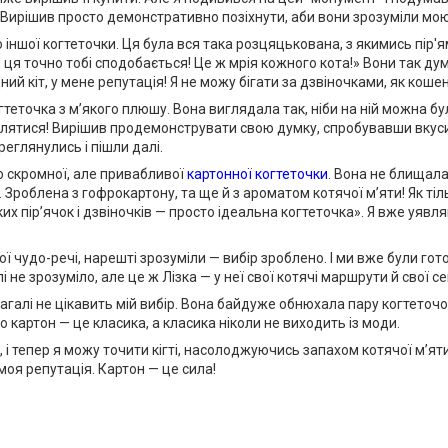
!» Вирішив просто демонстративно позіхнути, аби вони зрозуміли мо
о іншої когтеточки. Ця була вся така розцяцькована, з якимись пір'
сь ця точно тобі сподобається! Це ж мрія кожного кота!» Вони так д
дний кіт, у мене репутація! Я не можу бігати за дзвіночками, як кош
теточка з м’якого плюшу. Вона виглядала так, ніби на ній можна бу
 валятися! Вирішив продемонструвати свою думку, спробувавши вкуси
реглянулись і пішли далі.
до скромної, але привабливої
картонної когтеточки
. Вона не блищала
 Зроблена з гофрокартону, та ще й з ароматом котячої м’яти! Як тіль
ких пір’ячок і дзвіночків — просто ідеальна когтеточка». Я вже уявляв
ної чудо-речі, нарешті зрозуміли — вибір зроблено. І ми вже були го
і не зрозуміло, але це ж Лізка — у неї свої котячі маршрути й свої с
агалі не цікавить мій вибір. Вона байдуже обнюхала пару когтеточок 
Бо картон — це класика, а класика ніколи не виходить із моди.
тепер я можу точити кігті, насолоджуючись запахом котячої м’яти. 
 моя репутація. Картон — це сила!