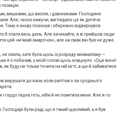
ю позицію.
ями, мишками, що висіли, і дзвониками. Господиня
умали. Але, чесно кажучи, виглядало це як дитяча
еня. Тому я знову позіхнув і обережно відвернувся.
ло б спати весь день. Але зачекайте, я ж прийшов сюди
ти цей «м’який хмарочок», але на смак він був не дуже.
, не сяяла, зате була щось із розряду мінімалізму —
ки я її побачив, у моїй голові щось клацнуло: «Оце воно!
, як буду не тільки точити на ній кігті, а ще й забиватися
тові вирушати до каси, коли раптом з-за сусіднього
екрети.
і гордо пішла геть, ніби й не помітила мене. Але я-то
Господарі були раді, що я такий щасливий, а я був