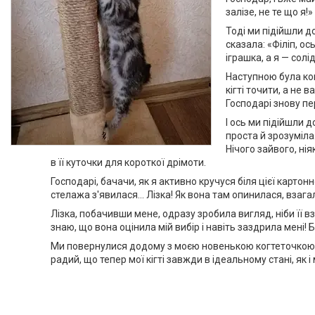
залізе, не те що я
Тоді ми підійшли д
сказала: «Філіп, о
іграшка, а я — солі
Наступною була ког
кігті точити, а не
Господарі знову пе
І ось ми підійшли 
проста й зрозуміла.
Нічого зайвого, нія
в її куточки для короткої дрімоти.
Господарі, бачачи, як я активно кручуся біля цієї картон
стелажа з'явилася... Лізка! Як вона там опинилася, взагал
Лізка, побачивши мене, одразу зробила вигляд, ніби її вз
знаю, що вона оцінила мій вибір і навіть заздрила мені! 
Ми повернулися додому з моєю новенькою когтеточкою, і 
радий, що тепер мої кігті завжди в ідеальному стані, як і