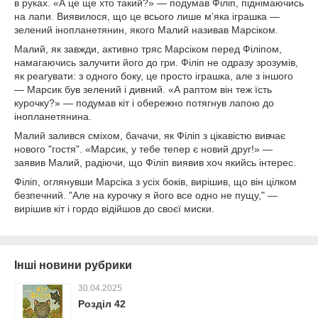
в руках. «А це ще хто такий?» — подумав Філіп, піднімаючись
на лапи. Виявилося, що це всього лише м’яка іграшка —
зелений інопланетянин, якого Малий називав Марсіком.
Малий, як завжди, активно тряс Марсіком перед Філіпом,
намагаючись залучити його до гри. Філіп не одразу зрозумів,
як реагувати: з одного боку, це просто іграшка, але з іншого
— Марсик був зелений і дивний. «А раптом він теж їсть
курочку?» — подумав кіт і обережно потягнув лапою до
інопланетянина.
Малий залився сміхом, бачачи, як Філіп з цікавістю вивчає
нового "гостя". «Марсик, у тебе тепер є новий друг!» —
заявив Малий, радіючи, що Філіп виявив хоч якийсь інтерес.
Філіп, оглянувши Марсіка з усіх боків, вирішив, що він цілком
безпечний. "Але на курочку я його все одно не пущу," —
вирішив кіт і гордо відійшов до своєї миски.
Інші новини рубрики
30.04.2025
Розділ 42