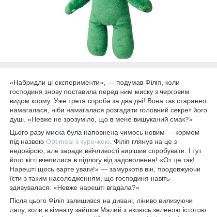
«Набридли ці експерименти», — подумав Філіп, коли
господиня знову поставила перед ним миску з черговим
видом корму. Уже третя спроба за два дні! Вона так старанно
намагалася, ніби намагалася розгадати головний секрет його
душі. «Невже не зрозуміло, що в мене вишуканий смак?»
Цього разу миска була наповнена чимось новим — кормом
під назвою
Optimeal з курочкою
. Філіп глянув на це з
недовірою, але заради ввічливості вирішив спробувати. І тут
його кігті вчепилися в підлогу від задоволення! «От це так!
Нарешті щось варте уваги!» — замуркотів він, продовжуючи
їсти з таким насолодженням, що господиня навіть
здивувалася: «Невже нарешті вгадала?»
Після цього Філіп залишився на дивані, ліниво вилизуючи
лапу, коли в кімнату зайшов Малий з якоюсь зеленою істотою