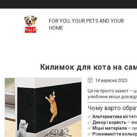
FOR YOU, YOUR PETS AND YOUR
HOME
Килимок для кота на са
14 вересня 2025
Це не просто захист — це
улюблене місце для відп
Чому варто обра
✅
Альтернатива кігте
✅
Декор і користь
— виг
✅
Міцні матеріали
— сиз
✅
Різноманіття кольор