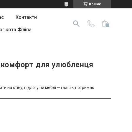
Кошик
ас
Контакти
ог кота Філіпа
і комфорт для улюбленця
и на стіну, підлогу чи меблі — і ваш кіт отримає