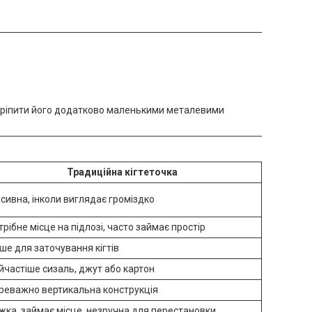
акріпити його додатково маленькими металевими
Традиційна кігтеточка
сивна, інколи виглядає громіздко
трібне місце на підлозі, часто займає простір
ше для заточування кігтів
йчастіше сизаль, джут або картон
реважно вертикальна конструкція
жка, займає місце, незручна для перестановки