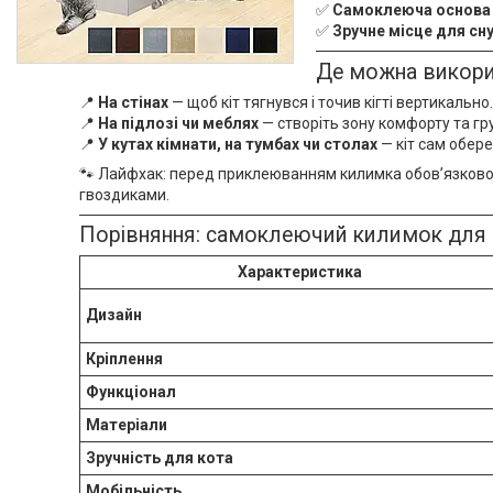
✅
Самоклеюча основа
✅
Зручне місце для сну
Де можна викор
📍
На стінах
— щоб кіт тягнувся і точив кігті вертикально.
📍
На підлозі чи меблях
— створіть зону комфорту та гру
📍
У кутах кімнати, на тумбах чи столах
— кіт сам обер
🐾 Лайфхак: перед приклеюванням килимка обов’язково
гвоздиками.
Порівняння: самоклеючий килимок для к
Характеристика
Дизайн
Кріплення
Функціонал
Матеріали
Зручність для кота
Мобільність