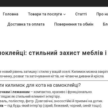
Головна
Товари та послуги
Статті
Про н
Доставка та оплата
Повернення та обмін
Бл
моклейці: стильний захист меблів 
 новий рівень затишку і стилю у вашій оселі. Килимок можна закріпит
очинку, розваг та заточування кігтів, не чіпаючи дивани й крісла.
ти килимок для кота на самоклейці?
точкам і лежанкам
— компактно, красиво і функціонально.
лядає як стильний елемент інтер’єру.
аль, поліестер, фетр. Довговічні, зносостійкі й приємні на дотик.
ів
— під будь-який інтер’єр (сірий, бежевий, чорний, синій тощо).