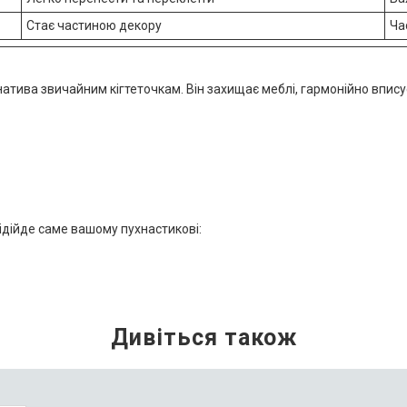
Стає частиною декору
Ча
атива звичайним кігтеточкам. Він захищає меблі, гармонійно вписує
ідійде саме вашому пухнастикові: