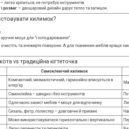
— легко кріпиться, не потребує інструментів.
 і розваг
— двошаровий дизайн дарує тепло та затишок.
истовувати килимок?
.
е зручне місце для “господарювання”.
 очистіть та знежирте поверхню. А для тканинних меблів краще з
ота vs традиційна кігтеточка
Самоклеючий килимок
Компактний, мінімалістичний, гармонійно вписується в
Ма
інтер’єр
Самоклейка – швидко і без інструментів
По
Одночасно захист меблів + місце для відпочинку
Ли
Сизаль, фетр, поліестер – довговічні й приємні
На
Може використовуватися горизонтально і вертикально
Пе
Легко перенести та переклеїти
Ва