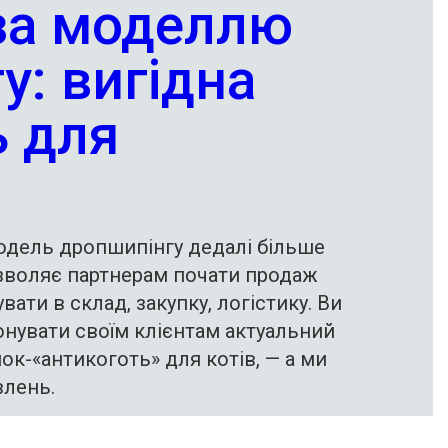
за моделлю
у: вигідна
 для
модель дропшипінгу дедалі більше
озволяє партнерам почати продаж
вати в склад, закупку, логістику. Ви
нувати своїм клієнтам актуальний
к-«антикоготь» для котів, — а ми
лень.