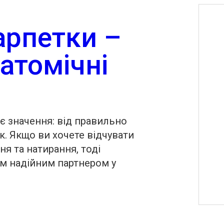
арпетки –
натомічні
ає значення: від правильно
к. Якщо ви хочете відчувати
ня та натирання, тоді
м надійним партнером у