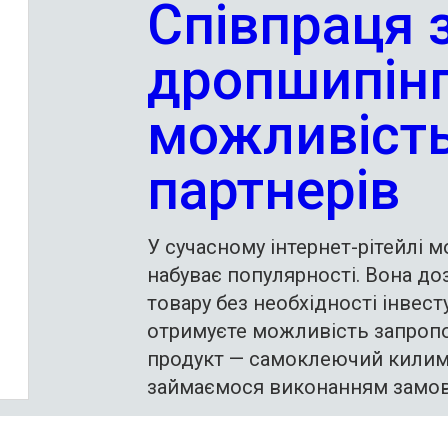
Співпраця 
дропшипінг
можливість
партнерів
У сучасному інтернет-рітейлі 
набуває популярності. Вона д
товару без необхідності інвесту
отримуєте можливість запропо
продукт — самоклеючий килимо
займаємося виконанням замов