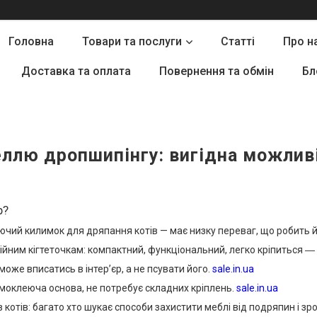
Головна
Товари та послуги
Статті
Про н
Доставка та оплата
Повернення та обмін
Бл
еллю дропшипінгу: вигідна можливі
р?
чий килимок для дряпання котів — має низку переваг, що робить й
ним кігтеточкам: компактний, функціональний, легко кріпиться ― на
може вписатись в інтер’єр, а не псувати його.
sale.in.ua
моклеюча основа, не потребує складних кріплень.
sale.in.ua
 котів: багато хто шукає способи захистити меблі від подряпин і 