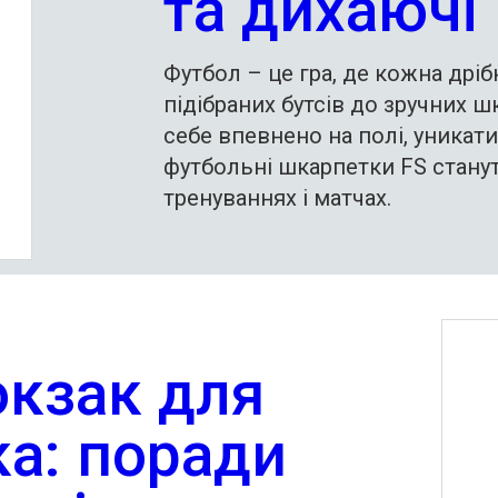
та дихаючі
Футбол – це гра, де кожна дрі
підібраних бутсів до зручних ш
себе впевнено на полі, уникати
футбольні шкарпетки FS стану
тренуваннях і матчах.
юкзак для
а: поради