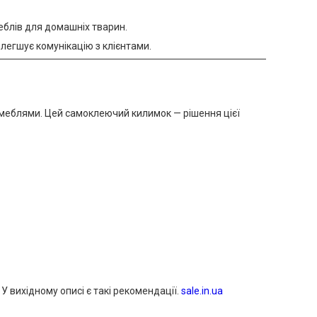
еблів для домашніх тварин.
легшує комунікацію з клієнтами.
о меблями. Цей самоклеючий килимок — рішення цієї
У вихідному описі є такі рекомендації.
sale.in.ua