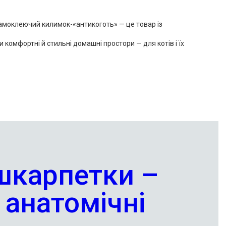
амоклеючий килимок-«антикоготь» — це товар із
омфортні й стильні домашні простори — для котів і їх
шкарпетки –
 анатомічні