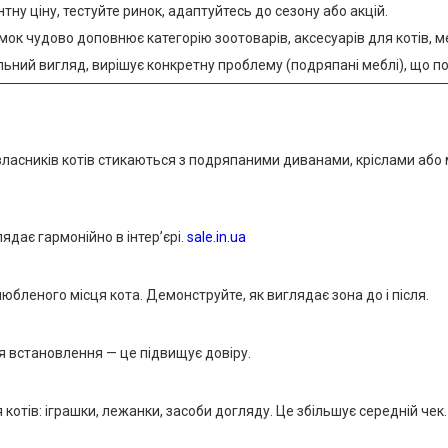
ну ціну, тестуйте ринок, адаптуйтесь до сезону або акцій.
ок чудово доповнює категорію зоотоварів, аксесуарів для котів, м
льний вигляд, вирішує конкретну проблему (подряпані меблі), що по
то власників котів стикаються з подряпаними диванами, кріслами аб
ядає гармонійно в інтер’єрі.
sale.in.ua
 улюбленого місця кота. Демонструйте, як виглядає зона до і після.
я встановлення — це підвищує довіру.
отів: іграшки, лежанки, засоби догляду. Це збільшує середній чек. 