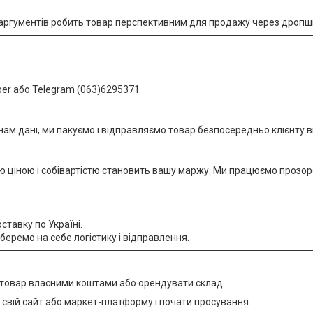
х аргументів робить товар перспективним для продажу через дропши
ber або Telegram (063)6295371
 дані, ми пакуємо і відправляємо товар безпосередньо клієнту від
ю ціною і собівартістю становить вашу маржу. Ми працюємо прозор
тавку по Україні.
еремо на себе логістику і відправлення.
товар власними коштами або орендувати склад.
 свій сайт або маркет-платформу і почати просування.