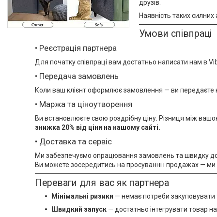
друзів.
Наявність таких сил­ни
Умови співпраці
• Реєстрація партнера
Для початку співпраці вам достатньо написати нам в Vi
• Передача замовлень
Коли ваш клієнт оформлює замовлення — ви передаєте нам
• Маржа та ціноутворення
Ви встановлюєте свою роздрібну ціну. Різниця між вашо
знижка 20% від ціни на нашому сайті.
• Доставка та сервіс
Ми забезпечуємо опрацювання замовлень та швидку дос
Ви можете зосередитись на просуванні і продажах — ми б
Переваги для вас як партнера
Мінімальні ризики
— немає потреби закуповувати 
Швидкий запуск
— достатньо інтегрувати товар на