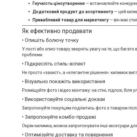
Гнучкість ціноутворення
— встановлюйте конкурент
Додатковий продукт до асортименту
— цей килим
Привабливий товар для маркетингу
— він має сти
Як ефективно продавати
• Опишіть болючу точку
У пості або описі товару зверніть увагу на те, що бага
проблеми.
• Підкресліть стиль-аспект
Не просто «захист», а «елегантне рішення»: килимок вигл
• Візуально покажіть використання
Розміщуйте фото і відео монтажу: на стіні, підлозі, біля
• Використовуйте соціальні докази
Запропонуйте покупцям поділитись фото з товаром післ
• Запропонуйте комбо-продажі
Окрім килимка, можна запропонувати інші аксесуари для к
• Оптимізуйте доставку та повернення