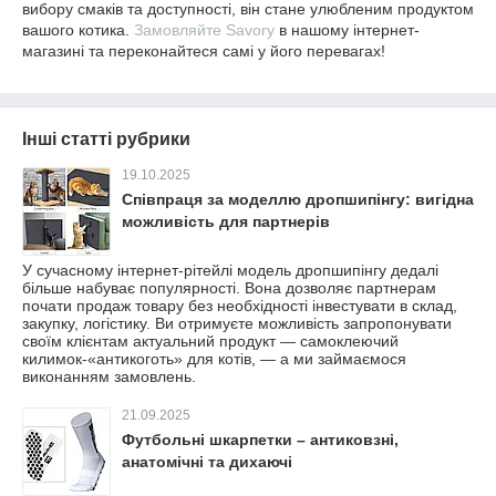
вибору смаків та доступності, він стане улюбленим продуктом
вашого котика.
Замовляйте Savory
в нашому інтернет-
магазині та переконайтеся самі у його перевагах!
Інші статті рубрики
19.10.2025
Співпраця за моделлю дропшипінгу: вигідна
можливість для партнерів
У сучасному інтернет-рітейлі модель дропшипінгу дедалі
більше набуває популярності. Вона дозволяє партнерам
почати продаж товару без необхідності інвестувати в склад,
закупку, логістику. Ви отримуєте можливість запропонувати
своїм клієнтам актуальний продукт — самоклеючий
килимок-«антикоготь» для котів, — а ми займаємося
виконанням замовлень.
21.09.2025
Футбольні шкарпетки – антиковзні,
анатомічні та дихаючі