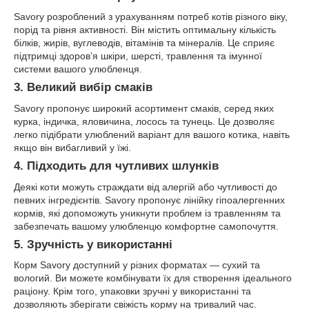
Savory розроблений з урахуванням потреб котів різного віку,
порід та рівня активності. Він містить оптимальну кількість
білків, жирів, вуглеводів, вітамінів та мінералів. Це сприяє
підтримці здоров’я шкіри, шерсті, травлення та імунної
системи вашого улюбленця.
3. Великий вибір смаків
Savory пропонує широкий асортимент смаків, серед яких
курка, індичка, яловичина, лосось та тунець. Це дозволяє
легко підібрати улюблений варіант для вашого котика, навіть
якщо він вибагливий у їжі.
4. Підходить для чутливих шлунків
Деякі коти можуть страждати від алергій або чутливості до
певних інгредієнтів. Savory пропонує лінійку гіпоалергенних
кормів, які допоможуть уникнути проблем із травленням та
забезпечать вашому улюбленцю комфортне самопочуття.
5. Зручність у використанні
Корм Savory доступний у різних форматах — сухий та
вологий. Ви можете комбінувати їх для створення ідеального
раціону. Крім того, упаковки зручні у використанні та
дозволяють зберігати свіжість корму на тривалий час.