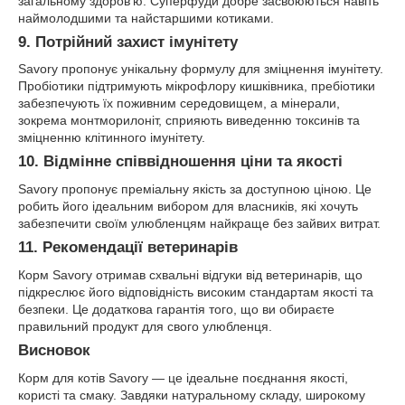
загальному здоров'ю. Суперфуди добре засвоюються навіть
наймолодшими та найстаршими котиками.
9. Потрійний захист імунітету
Savory пропонує унікальну формулу для зміцнення імунітету.
Пробіотики підтримують мікрофлору кишківника, пребіотики
забезпечують їх поживним середовищем, а мінерали,
зокрема монтморилоніт, сприяють виведенню токсинів та
зміцненню клітинного імунітету.
10. Відмінне співвідношення ціни та якості
Savory пропонує преміальну якість за доступною ціною. Це
робить його ідеальним вибором для власників, які хочуть
забезпечити своїм улюбленцям найкраще без зайвих витрат.
11. Рекомендації ветеринарів
Корм Savory отримав схвальні відгуки від ветеринарів, що
підкреслює його відповідність високим стандартам якості та
безпеки. Це додаткова гарантія того, що ви обираєте
правильний продукт для свого улюбленця.
Висновок
Корм для котів Savory — це ідеальне поєднання якості,
користі та смаку. Завдяки натуральному складу, широкому