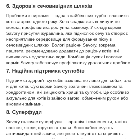
6. Здоров'я сечовивідних шляхів
Проблеми з нирками — одна з найбільших турбот власників
котів старше одного року. Хоча спадковість вплинути не
можна, профілактика доступна кожному. У складі кормів
Savory присутня журавлина, яка підкислює сечу та створює
несприятливе середовище для формування піску в
сечовивідних шляхах. Вологі раціони Savory, зокрема
паштети, рекомендовано додавати до раціону котів, які
випивають недостатньо води. Комбінація сухих і вологих
кормів Savory забезпечує профілактику урологічних проблем.
7. Надійна підтримка суглобів
Підтримка здоров'я суглобів важлива не лише для собак, але
й для котів. Сухі корми Savory збагачені глюкозаміном та
хондроїтином, які зміцнюють хрящі та суглоби. Це особливо
актуально для котів із зайвою вагою, обмеженим рухом або
віковими змінами.
8. Суперфуди
Savory включає суперфуди — органічні компоненти, такі як
насіння, ягоди, фрукти та трави. Вони забезпечують
антиоксидантний захист, зміцнюють імунітет та сприяють