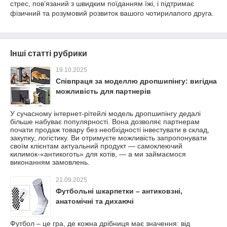
стрес, пов’язаний з швидким поїданням їжі, і підтримає
фізичний та розумовий розвиток вашого чотирилапого друга.
Інші статті рубрики
19.10.2025
Співпраця за моделлю дропшипінгу: вигідна
можливість для партнерів
У сучасному інтернет-рітейлі модель дропшипінгу дедалі
більше набуває популярності. Вона дозволяє партнерам
почати продаж товару без необхідності інвестувати в склад,
закупку, логістику. Ви отримуєте можливість запропонувати
своїм клієнтам актуальний продукт — самоклеючий
килимок-«антикоготь» для котів, — а ми займаємося
виконанням замовлень.
21.09.2025
Футбольні шкарпетки – антиковзні,
анатомічні та дихаючі
Футбол – це гра, де кожна дрібниця має значення: від