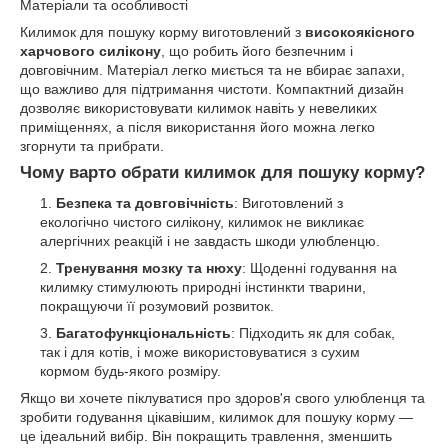
Матеріали та особливості
Килимок для пошуку корму виготовлений з
високоякісного
харчового силікону
, що робить його безпечним і
довговічним. Матеріал легко миється та не вбирає запахи,
що важливо для підтримання чистоти. Компактний дизайн
дозволяє використовувати килимок навіть у невеликих
приміщеннях, а після використання його можна легко
згорнути та прибрати.
Чому варто обрати килимок для пошуку корму?
Безпека та довговічність
: Виготовлений з
екологічно чистого силікону, килимок не викликає
алергічних реакцій і не завдасть шкоди улюбленцю.
Тренування мозку та нюху
: Щоденні годування на
килимку стимулюють природні інстинкти тварини,
покращуючи її розумовий розвиток.
Багатофункціональність
: Підходить як для собак,
так і для котів, і може використовуватися з сухим
кормом будь-якого розміру.
Якщо ви хочете піклуватися про здоров'я свого улюбленця та
зробити годування цікавішим, килимок для пошуку корму —
це ідеальний вибір. Він покращить травлення, зменшить