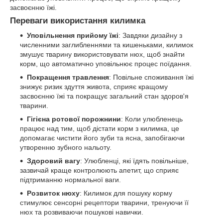
засвоєнню їжі.
Переваги використання килимка
Уповільнення прийому їжі
: Завдяки дизайну з
численними заглибленнями та кишеньками, килимок
змушує тварину використовувати нюх, щоб знайти
корм, що автоматично уповільнює процес поїдання.
Покращення травлення
: Повільне споживання їжі
знижує ризик здуття живота, сприяє кращому
засвоєнню їжі та покращує загальний стан здоров'я
тварини.
Гігієна ротової порожнини
: Коли улюбленець
працює над тим, щоб дістати корм з килимка, це
допомагає чистити його зуби та ясна, запобігаючи
утворенню зубного нальоту.
Здоровий вагу
: Улюбленці, які їдять повільніше,
зазвичай краще контролюють апетит, що сприяє
підтриманню нормальної ваги.
Розвиток нюху
: Килимок для пошуку корму
стимулює сенсорні рецептори тварини, тренуючи її
нюх та розвиваючи пошукові навички.