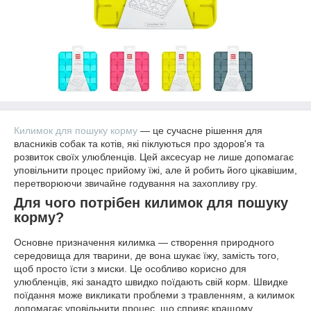
Килимок для пошуку корму
— це сучасне рішення для
власників собак та котів, які піклуються про здоров'я та
розвиток своїх улюбленців. Цей аксесуар не лише допомагає
уповільнити процес прийому їжі, але й робить його цікавішим,
перетворюючи звичайне годування на захопливу гру.
Для чого потрібен килимок для пошуку
корму?
Основне призначення килимка — створення природного
середовища для тварини, де вона шукає їжу, замість того,
щоб просто їсти з миски. Це особливо корисно для
улюбленців, які занадто швидко поїдають свій корм. Швидке
поїдання може викликати проблеми з травленням, а килимок
допомагає уповільнити процес, що сприяє кращому