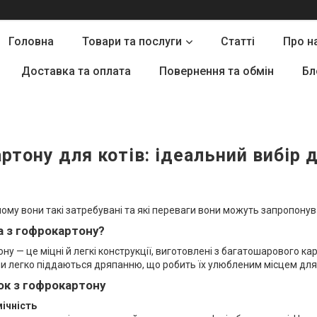
Головна
Товари та послуги
Статті
Про н
Доставка та оплата
Повернення та обмін
Бл
ртону для котів: ідеальний вибір
ому вони такі затребувані та які переваги вони можуть запропон
а з гофрокартону?
ну — це міцні й легкі конструкції, виготовлені з багатошарового ка
они легко піддаються дряпанню, що робить їх улюбленим місцем для і
ок з гофрокартону
мічність