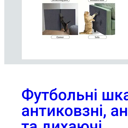
Футбольні шк
антиковзні, а
та дихаючі