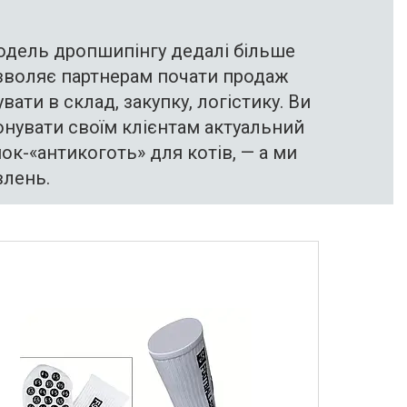
модель дропшипінгу дедалі більше
озволяє партнерам почати продаж
вати в склад, закупку, логістику. Ви
нувати своїм клієнтам актуальний
к-«антикоготь» для котів, — а ми
лень.