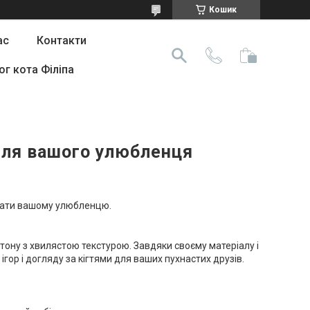
Кошик
ас
Контакти
ог кота Філіпа
 для вашого улюбленця
увати вашому улюбленцю.
ртону з хвилястою текстурою. Завдяки своєму матеріалу і
гор і догляду за кігтями для ваших пухнастих друзів.