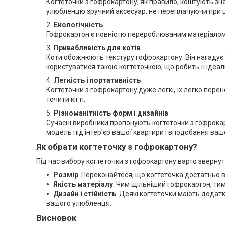
Когтеточки з гофрокартону, як правило, коштують зна
улюбленцю зручний аксесуар, не переплачуючи при 
Екологічність
Гофрокартон є повністю перероблюваним матеріалом. В
Привабливість для котів
Коти обожнюють текстуру гофрокартону. Він нагадує 
користуватися такою когтеточкою, що робить її ідеа
Легкість і портативність
Когтеточки з гофрокартону дуже легкі, їх легко перено
точити кігті.
Різноманітність форм і дизайнів
Сучасні виробники пропонують когтеточки з гофрокар
модель під інтер'єр вашої квартири і вподобання ва
Як обрати когтеточку з гофрокартону?
Під час вибору когтеточки з гофрокартону варто звернут
Розмір
. Переконайтеся, що когтеточка достатньо ве
Якість матеріалу
. Чим щільніший гофрокартон, тим
Дизайн і стійкість
. Деякі когтеточки мають додатк
вашого улюбленця.
Висновок