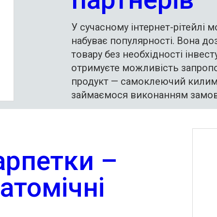
У сучасному інтернет-рітейлі 
набуває популярності. Вона д
товару без необхідності інвесту
отримуєте можливість запропо
продукт — самоклеючий килимо
займаємося виконанням замов
арпетки –
натомічні