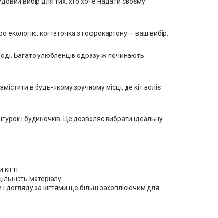
довий вибір для тих, хто хоче надати своєму
о екологію, когтеточка з гофрокартону — ваш вибір.
ироді. Багато улюбленців одразу ж починають
змістити в будь-якому зручному місці, де кіт воліє
гурок і будиночків. Це дозволяє вибрати ідеальну
кігті.
ільність матеріалу.
ри і догляду за кігтями ще більш захоплюючим для