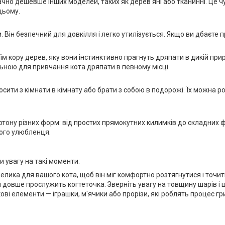
чно дешевше інших моделей, таких як дерев'яні або тканинні. Це чу
цьому.
ін безпечний для довкілля і легко утилізується. Якщо ви дбаєте пр
їм кору дерев, яку вони інстинктивно прагнуть дряпати в дикій пр
льною для привчання кота дряпати в певному місці.
сити з кімнати в кімнату або брати з собою в подорожі. Їх можна ро
тону різних форм: від простих прямокутних килимків до складних фі
шого улюбленця.
и увагу на такі моменти:
лика для вашого кота, щоб він міг комфортно розтягнутися і точити 
 довше прослужить когтеточка. Зверніть увагу на товщину шарів і щ
ові елементи — іграшки, м'ячики або прорізи, які роблять процес г