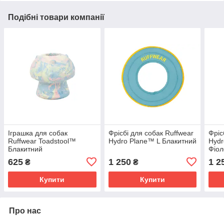
Подібні товари компанії
Іграшка для собак
Фрісбі для собак Ruffwear
Фріс
Ruffwear Toadstool™
Hydro Plane™ L Блакитний
Hyd
Блакитний
Фіол
625
1 250
1 2
₴
₴
Купити
Купити
Про нас