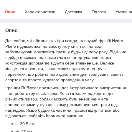
Опис
Характеристики
Доставка
Оплата
Умови п
Опис
Для собак, які обожнюють ігри всюди, плавучий фрісбі Hydro
Plane піднімається на висоту як у сніг, так і на воді,
забезпечуючи можливість грати у будь-яку пору року. Відмінно
підійде песикам, які тільки вчаться апортуванню: м'яка
конструкція допомагає відчути себе впевненіше. Велике
кільце легко хапати, і воно може надихнути на гру в
перетяжки, що робить його ідеальним для тренувань, занять
спортом та просто чудового проведення часу.
Іграшки Ruffwear призначені для інтерактивного використання
– це робить гру веселішою. Хоча і іграшки підходять для
різних стилів гри, собаки можуть бути енергійними та
наполегливими у жуванні, тому рекомендується грати під
наглядом. Якщо будь-яка частина іграшки відкріпиться або
відірветься, заберіть іграшку та викиньте.
L: 30.5 см
M: 23 см