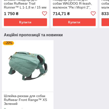
собак Ruffwear Trail
собак WAUDOG R-leash,
соба
Runner™ L 1-1,8 м / 15 мм
малюнок "Рік і Морті 2",
малю
Синій
світловідбивна стрічка, S,
світ
1 750
714,71
833
₴
₴
до 15 кг, 5 м
до 25
Купити
Купити
Акційні пропозиції та новинки
–20%
Шлейка-рюкзак для собак
Ruffwear Front Range™ XS
Зелений