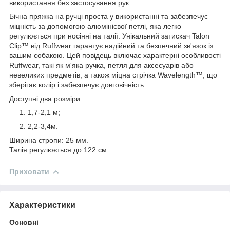
використання без застосування рук.
Бічна пряжка на ручці проста у використанні та забезпечує
міцність за допомогою алюмінієвої петлі, яка легко
регулюється при носінні на талії. Унікальний затискач Talon
Clip™ від Ruffwear гарантує надійний та безпечний зв'язок із
вашим собакою. Цей повідець включає характерні особливості
Ruffwear, такі як м'яка ручка, петля для аксесуарів або
невеликих предметів, а також міцна стрічка Wavelength™, що
зберігає колір і забезпечує довговічність.
Доступні два розміри:
1,7-2,1 м;
2,2-3,4м.
Ширина стропи: 25 мм.
Талія регулюється до 122 см.
Приховати
Характеристики
Основні