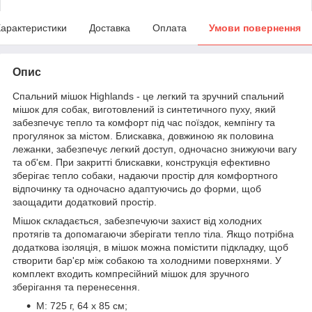
арактеристики
Доставка
Оплата
Умови повернення
Опис
Спальний мішок Highlands - це легкий та зручний спальний
мішок для собак, виготовлений із синтетичного пуху, який
забезпечує тепло та комфорт під час поїздок, кемпінгу та
прогулянок за містом. Блискавка, довжиною як половина
лежанки, забезпечує легкий доступ, одночасно знижуючи вагу
та об'єм. При закритті блискавки, конструкція ефективно
зберігає тепло собаки, надаючи простір для комфортного
відпочинку та одночасно адаптуючись до форми, щоб
заощадити додатковий простір.
Мішок складається, забезпечуючи захист від холодних
протягів та допомагаючи зберігати тепло тіла. Якщо потрібна
додаткова ізоляція, в мішок можна помістити підкладку, щоб
створити бар'єр між собакою та холодними поверхнями. У
комплект входить компресійний мішок для зручного
зберігання та перенесення.
М: 725 г, 64 х 85 см;