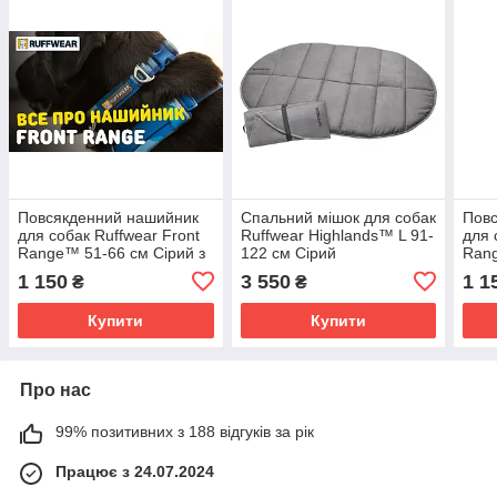
Повсякденний нашийник
Спальний мішок для собак
Пов
для собак Ruffwear Front
Ruffwear Highlands™ L 91-
для 
Range™ 51-66 см Сірий з
122 см Сірий
Ran
жовтим
Бірю
1 150
3 550
1 1
₴
₴
Купити
Купити
Про нас
99% позитивних з 188 відгуків за рік
Працює з 24.07.2024