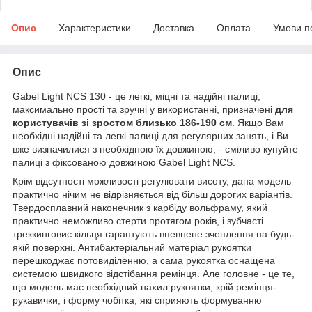
Опис
Характеристики
Доставка
Оплата
Умови п
Опис
Gabel Light NCS 130 - це легкі, міцні та надійні палиці,
максимально прості та зручні у використанні, призначені
для
користувачів зі зростом близько 186-190 см
. Якщо Вам
необхідні надійні та легкі палиці для регулярних занять, і Ви
вже визначилися з необхідною їх довжиною, - сміливо купуйте
палиці з фіксованою довжиною Gabel Light NCS.
Крім відсутності можливості регулювати висоту, дана модель
практично нічим не відрізняється від більш дорогих варіантів.
Твердосплавний наконечник з карбіду вольфраму, який
практично неможливо стерти протягом років, і зубчасті
треккинговиє кільця гарантують впевнене зчеплення на будь-
якій поверхні. Антибактеріальний матеріал рукоятки
перешкоджає потовиділенню, а сама рукоятка оснащена
системою швидкого відстібання ремінця. Але головне - це те,
що модель має необхідний нахил рукоятки, крій ремінця-
рукавички, і форму чобітка, які сприяють формуванню