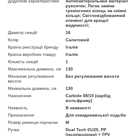
Додаткові характеристики
Антибактеріальний матеріал
рукоятки; Легка заміна
трекінгових кілець на сніжні
кільця; Світловідбиваючий
елемент для кращої
видимості;
Діаметр секцій
16
Колір
Салатовий
Країна реєстрації бренду
Італія
Країна-виробник товару
Італія
Кількість секцій
1
Максимальна довжина, см
130
Механізм регулювання
Без регулювання висоти
висоти
Мінімальна довжина, см
130
Наконечник
Carbide 08/15 (карбід
вольфраму)
Наявність
В наявності
Призначення
Для скандинавської ходьби
Розмір ремінця-перчатки
M
Ручка
Dual Tech 01/25, PP
(поліпропілен) + TPV