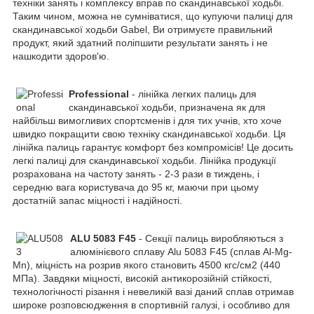
техніки занять і комплексу вправ по скандинавської ходьбі.
Таким чином, можна не сумніватися, що купуючи палиці для
скандинавської ходьби Gabel, Ви отримуєте правильний
продукт, який здатний поліпшити результати занять і не
нашкодити здоров'ю.
Professional
- лінійка легких палиць для
скандинавської ходьби, призначена як для
найбільш вимогливих спортсменів і для тих учнів, хто хоче
швидко покращити свою техніку скандинавської ходьби. Ця
лінійка палиць гарантує комфорт без компромісів! Це досить
легкі палиці для скандинавської ходьби. Лінійка продукції
розрахована на частоту занять - 2-3 рази в тиждень, і
середню вага користувача до 95 кг, маючи при цьому
достатній запас міцності і надійності.
ALU 5083 F45
- Секції палиць виробляються з
алюмінієвого сплаву Alu 5083 F45 (сплав Al-Mg-
Mn), міцність на розрив якого становить 4500 кгс/см2 (440
МПа). Завдяки міцності, високій антикорозійній стійкості,
технологічності різання і невеликій вазі даний сплав отримав
широке розповсюдження в спортивній галузі, і особливо для