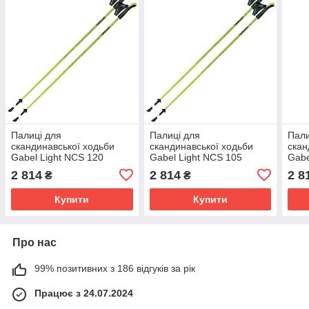
Палиці для
Палиці для
Пали
скандинавської ходьби
скандинавської ходьби
скан
Gabel Light NCS 120
Gabel Light NCS 105
Gabe
(7009341361200)
(7009341361050)
(700
2 814
2 814
2 8
₴
₴
Купити
Купити
Про нас
99% позитивних з 186 відгуків за рік
Працює з 24.07.2024