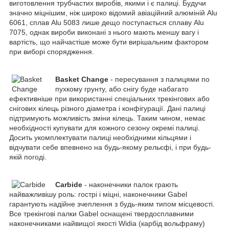
виготовлення трубчастих виробів, якими і є палиці. Будучи
значно міцнішим, ніж широко відомий авіаційний алюміній Alu
6061, сплав Alu 5083 лише дещо поступається сплаву Alu
7075, однак вироби виконані з нього мають меншу вагу і
вартість, що найчастіше може бути вирішальним фактором
при виборі спорядження.
Basket Change
- пересування з палицями по
пухкому грунту, або снігу буде набагато
ефективніше при використанні спеціальних трекінгових або
снігових кілець різного діаметра і конфігурації. Дані палиці
підтримують можливість зміни кілець. Таким чином, немає
необхідності купувати для кожного сезону окремі палиці.
Досить укомплектувати палиці необхідними кільцями і
відчувати себе впевнено на будь-якому рельєфі, і при будь-
якій погоді.
Carbide
- наконечники палок грають
найважливішу роль: гострі і міцні, наконечники Gabel
гарантують надійне зчеплення з будь-яким типом місцевості.
Все трекінгові палки Gabel оснащені твердосплавними
наконечниками найвищої якості Widia (карбід вольфраму)