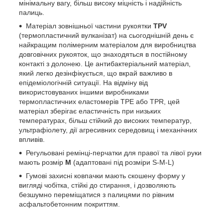
мінімальну вагу, більш високу міцність і надійність
палиць.
Матеріал зовнішньої частини рукоятки
TPV
(термопластичний вулканізат) на сьогоднішній день є
найкращим полімерним матеріалом для виробництва
довговічних рукояток, що знаходяться в постійному
контакті з долонею. Це антибактеріальний матеріал,
який легко дезінфікується, що вкрай важливо в
епідеміологічній ситуації. На відміну від
використовуваних іншими виробниками
термопластичних еластомерів TPE або TPR, цей
матеріал зберігає еластичність при низьких
температурах, більш стійкий до високих температур,
ультрафіолету, дії агресивних середовищ і механічних
впливів.
Регульовані ремінці-перчатки для правої та лівої руки
мають розмір
M
(адаптовані під розміри S-M-L)
Гумові захисні ковпачки мають скошену форму у
вигляді чобітка, стійкі до стирання, і дозволяють
безшумно переміщатися з палицями по рівним
асфальтобетонним покриттям.