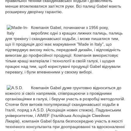
правильної техніки скандинавської ходьби і дозволяють
менше втомлюватися зап'ястя руки. Всі палиці Gabel мають
розширену дворічну гарантію.
Компанія Gabel, починаючи з 1956 року,
виробляє одні з кращих лижних палиць, палиць
для трекінгу і скандинавської ходьби, і може пишатися тим,
що її продукція досі має маркування "Made in Italy", що
підтверджує високу якість, передовий дизайн, і відповідність
вимогам до професійної продукції. Компанія використовує
тільки кращі матеріали і технології в своїй галузі, і щодня
працює над тим, щоб користувачі продукції Gabel відчували
перевагу, і були впевненими у своєму виборі.
Компанія Gabel дуже грунтовно відноситься до
кожного зі своїх напрямків, співпрацюючи з провідними
організаціями в галузі, і беручи участь в розробці методологій.
Стоячи біля витоків популяризації скандинавської ходьби в
Італії, поряд з A.S.D. (Асоціація нових стежок), Падуанським
університетом, і AIMEF (Італійська Асоціація Сімейних
Лікарів), компанія Gabel брала безпосередню участь в якості
технічного консультанта при доопрацюванні та вдосконаленні