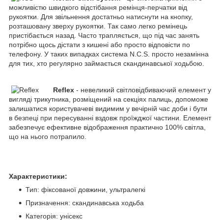
можливістю швидкого відстібання ремінця-перчатки від
рукоятки. Для звільнення достатньо натиснути на кнопку,
розташовану зверху рукоятки. Так само легко ремінець
пристібається назад. Часто трапляється, що під час занять
потрібно щось дістати з кишені або просто відповісти по
телефону. У таких випадках система N.C.S. просто незамінна
для тих, хто регулярно займається скандинавської ходьбою.
Reflex
- невеликий світловідбиваючий елемент у
вигляді трикутника, розміщений на секціях палиць, допоможе
залишатися користувачеві видимим у вечірній час доби і бути
в безпеці при пересуванні вздовж проїжджої частини. Елемент
забезпечує ефективне відображення практично 100% світла,
що на нього потрапило.
Характеристики:
Тип: фіксованої довжини, ультралегкі
Призначення: скандинавська ходьба
Категорія: унісекс