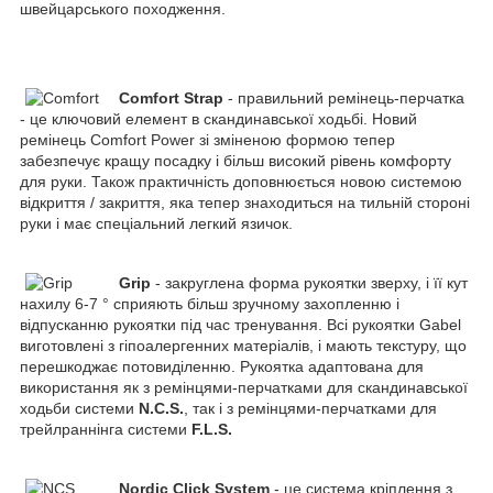
швейцарського походження.
Comfort Strap
- правильний ремінець-перчатка
- це ключовий елемент в скандинавської ходьбі. Новий
ремінець Comfort Power зі зміненою формою тепер
забезпечує кращу посадку і більш високий рівень комфорту
для руки. Також практичність доповнюється новою системою
відкриття / закриття, яка тепер знаходиться на тильній стороні
руки і має спеціальний легкий язичок.
Grip
- закруглена форма рукоятки зверху, і її кут
нахилу 6-7 ° сприяють більш зручному захопленню і
відпусканню рукоятки під час тренування. Всі рукоятки Gabel
виготовлені з гіпоалергенних матеріалів, і мають текстуру, що
перешкоджає потовиділенню. Рукоятка адаптована для
використання як з ремінцями-перчатками для скандинавської
ходьби системи
N.C.S.
, так і з ремінцями-перчатками для
трейлраннінга системи
F.L.S.
Nordic Click System
- це система кріплення з