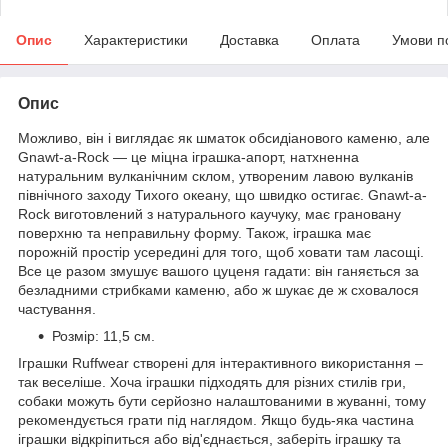
Опис
Характеристики
Доставка
Оплата
Умови п
Опис
Можливо, він і виглядає як шматок обсидіанового каменю, але
Gnawt-a-Rock — це міцна іграшка-апорт, натхненна
натуральним вулканічним склом, утвореним лавою вулканів
північного заходу Тихого океану, що швидко остигає. Gnawt-a-
Rock виготовлений з натурального каучуку, має грановану
поверхню та неправильну форму. Також, іграшка має
порожній простір усередині для того, щоб ховати там ласощі.
Все це разом змушує вашого цуценя гадати: він ганяється за
безладними стрибками каменю, або ж шукає де ж сховалося
частування.
Розмір: 11,5 см.
Іграшки Ruffwear створені для інтерактивного використання –
так веселіше. Хоча іграшки підходять для різних стилів гри,
собаки можуть бути серйозно налаштованими в жуванні, тому
рекомендується грати під наглядом. Якщо будь-яка частина
іграшки відкріпиться або від'єднається, заберіть іграшку та