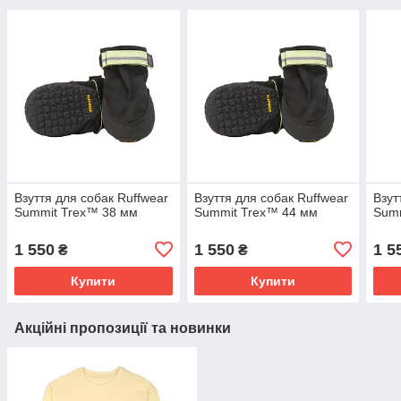
Взуття для собак Ruffwear
Взуття для собак Ruffwear
Взут
Summit Trex™ 38 мм
Summit Trex™ 44 мм
Summ
1 550
1 550
1 5
₴
₴
Купити
Купити
Акційні пропозиції та новинки