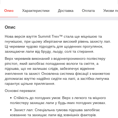
Опис
Характеристики
Доставка
Оплата
Умови п
Опис
Нова версія взуття Summit Trex™ стала ще міцнішою та
гнучкішою, при цьому зберігаючи високий рівень захисту лап.
Ці черевики чудово підходять для щоденних прогулянок,
захищаючи лапи від бруду, льоду, солі та стирання.
Верх черевиків виконаний з водонепроникного поліестеру
ріпстоп, який запобігає попаданню вологи та сміття, а
підошва, що не залишає слідів, забезпечує відмінне
зчеплення та захист. Оновлена система фіксації з манжетою
допомагає взуттю надійно сидіти на лапі, а застібка-липучка
гарантує щільне прилягання.
Основні переваги:
Стійкість до погодних умов: Верх з легкого та міцного
поліестеру захищає лапи у будь-яких погодних умовах.
Захист лап: Спеціальна гумова підошва запобігає
ковзанню та захищає лапи від зовнішніх факторів.