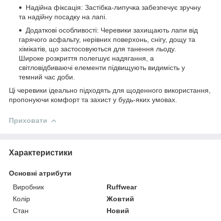
Надійна фіксація: Застібка-липучка забезпечує зручну
та надійну посадку на лапі.
Додаткові особливості: Черевики захищають лапи від
гарячого асфальту, нерівних поверхонь, снігу, дощу та
хімікатів, що застосовуються для танення льоду.
Широке розкриття полегшує надягання, а
світловідбиваючі елементи підвищують видимість у
темний час доби.
Ці черевики ідеально підходять для щоденного використання,
пропонуючи комфорт та захист у будь-яких умовах.
Приховати
Характеристики
Основні атрибути
Виробник
Ruffwear
Колір
Жовтий
Стан
Новий