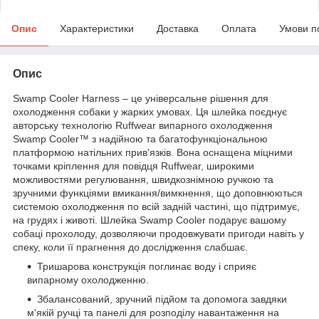
Опис
Характеристики
Доставка
Оплата
Умови п
Опис
Swamp Cooler Harness – це універсальне рішення для
охолодження собаки у жарких умовах. Ця шлейка поєднує
авторську технологію Ruffwear випарного охолодження
Swamp Cooler™ з надійною та багатофункціональною
платформою натільних прив'язків. Вона оснащена міцними
точками кріплення для повідця Ruffwear, широкими
можливостями регулювання, швидкознімною ручкою та
зручними функціями вмикання/вимкнення, що доповнюються
системою охолодження по всій задній частині, що підтримує,
на грудях і животі. Шлейка Swamp Cooler подарує вашому
собаці прохолоду, дозволяючи продовжувати пригоди навіть у
спеку, коли її прагнення до дослідження слабшає.
Тришарова конструкція поглинає воду і сприяє
випарному охолодженню.
Збалансований, зручний підйом та допомога завдяки
м'якій ручці та панелі для розподілу навантаження на