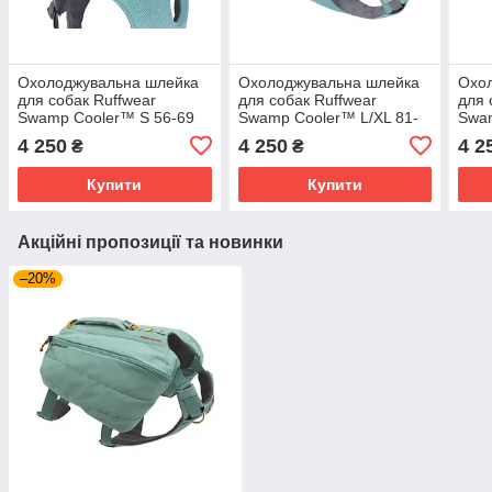
Охолоджувальна шлейка
Охолоджувальна шлейка
Охо
для собак Ruffwear
для собак Ruffwear
для 
Swamp Cooler™ S 56-69
Swamp Cooler™ L/XL 81-
Swa
см Зелений
107 см Зелений
43 с
4 250
4 250
4 2
₴
₴
Купити
Купити
Акційні пропозиції та новинки
–20%