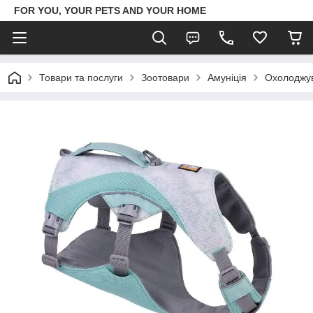
FOR YOU, YOUR PETS AND YOUR HOME
Товари та послуги
Зоотовари
Амуніція
Охолоджув