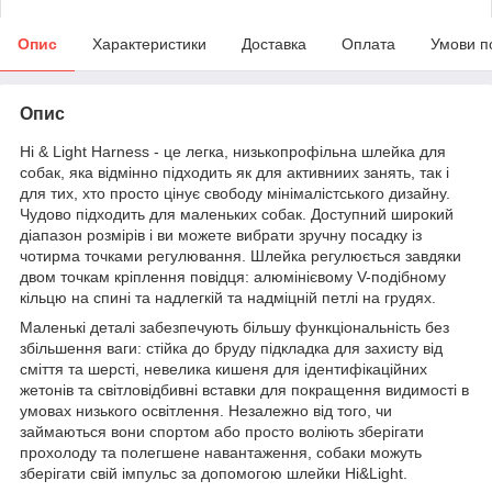
Опис
Характеристики
Доставка
Оплата
Умови п
Опис
Hi & Light Harness - це легка, низькопрофільна шлейка для
собак, яка відмінно підходить як для активниих занять, так і
для тих, хто просто цінує свободу мінімалістського дизайну.
Чудово підходить для маленьких собак. Доступний широкий
діапазон розмірів і ви можете вибрати зручну посадку із
чотирма точками регулювання. Шлейка регулюється завдяки
двом точкам кріплення повідця: алюмінієвому V-подібному
кільцю на спині та надлегкій та надміцній петлі на грудях.
Маленькі деталі забезпечують більшу функціональність без
збільшення ваги: стійка до бруду підкладка для захисту від
сміття та шерсті, невелика кишеня для ідентифікаційних
жетонів та світловідбивні вставки для покращення видимості в
умовах низького освітлення. Незалежно від того, чи
займаються вони спортом або просто воліють зберігати
прохолоду та полегшене навантаження, собаки можуть
зберігати свій імпульс за допомогою шлейки Hi&Light.