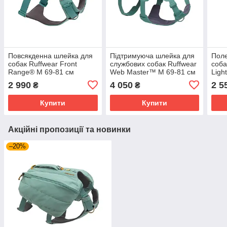
Повсякденна шлейка для
Підтримуюча шлейка для
Пол
собак Ruffwear Front
службових собак Ruffwear
соба
Range® M 69-81 см
Web Master™ M 69-81 см
Ligh
Зелений
Зелений
Мал
2 990
4 050
2 5
₴
₴
Купити
Купити
Акційні пропозиції та новинки
–20%