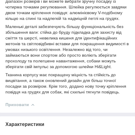
діапазон розмірів і ви можете вибрати зручну посадку із
чотирма точками регулювання. Шлейка регулюється завдяки
двом точкам кріплення повідця: алюмінієвому V-подібному
кільцю на спині та надлегкій та надміцній петлі на грудях.
Маленькі деталі забезпечують більшу функціональність без
збільшення ваги: стійка до бруду підкладка для захисту від
сміття та шерсті, невелика кишеня для ідентифікаційних
жетонів та світловідбивні вставки для покращення видимості в
умовах низького освітлення. Незалежно від того, чи
займаються вони спортом або просто воліють зберігати
прохолоду та полегшене навантаження, собаки можуть
зберігати свій імпульс за допомогою шлейки Hi&Light.
Тканина корпусу має покращену міцність та стійкість до
вицвітання, а також оновлений дизайн для більш точної
посадки за розміром. Крім того, додано нову точку кріплення
повідця на грудях для собак, які схильні тягнути повідець.
Приховати
Характеристики