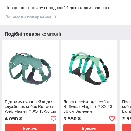
Повернення товару впродовж 14 днів за домовленістю
Всі умови повернення
Подібні товари компанії
Підтримуюча шлейка для
Легка шлейка для собак
Пол
службових собак Ruffwear
Ruffwear Flagline™ XS 43-
соба
Web Master™ XS 43-56 см
56 см Зелений
Ligh
Зелений
Зел
4 050
3 550
2 5
₴
₴
Купити
Купити