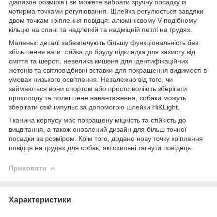
діапазон розмірів і ви можете вибрати зручну посадку із
чотирма точками регулювання. Шлейка регулюється завдяки
двом точкам кріплення повідця: алюмінієвому V-подібному
кільцю на спині та надлегкій та надміцній петлі на грудях.
Маленькі деталі забезпечують більшу функціональність без
збільшення ваги: стійка до бруду підкладка для захисту від
сміття та шерсті, невелика кишеня для ідентифікаційних
жетонів та світловідбивні вставки для покращення видимості в
умовах низького освітлення. Незалежно від того, чи
займаються вони спортом або просто воліють зберігати
прохолоду та полегшене навантаження, собаки можуть
зберігати свій імпульс за допомогою шлейки Hi&Light.
Тканина корпусу має покращену міцність та стійкість до
вицвітання, а також оновлений дизайн для більш точної
посадки за розміром. Крім того, додано нову точку кріплення
повідця на грудях для собак, які схильні тягнути повідець.
Приховати
Характеристики