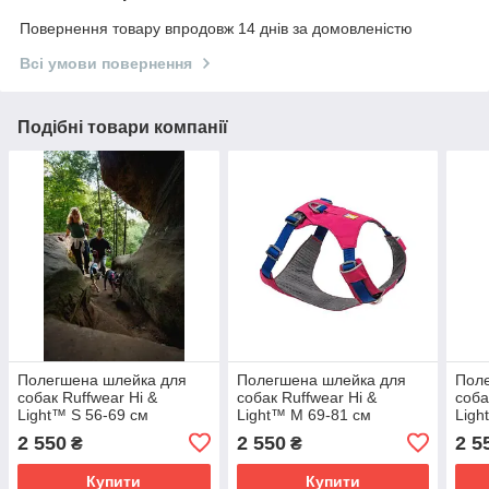
Повернення товару впродовж 14 днів за домовленістю
Всі умови повернення
Подібні товари компанії
Полегшена шлейка для
Полегшена шлейка для
Пол
собак Ruffwear Hi &
собак Ruffwear Hi &
соба
Light™ S 56-69 см
Light™ M 69-81 см
Ligh
Малиновий
Малиновий
Зел
2 550
2 550
2 5
₴
₴
Купити
Купити