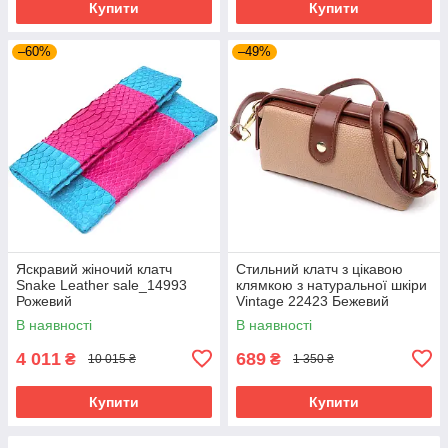
Купити
Купити
–60%
–49%
Яскравий жіночий клатч
Стильний клатч з цікавою
Snake Leather sale_14993
клямкою з натуральної шкіри
Рожевий
Vintage 22423 Бежевий
В наявності
В наявності
4 011
689
₴
₴
10 015 ₴
1 350 ₴
Купити
Купити