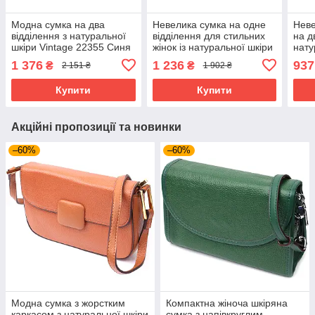
Модна сумка на два
Невелика сумка на одне
Неве
відділення з натуральної
відділення для стильних
на д
шкіри Vintage 22355 Синя
жінок із натуральної шкіри
нату
Vintage 22604 Бежева
2280
1 376
1 236
937
₴
₴
2 151 ₴
1 902 ₴
Купити
Купити
Акційні пропозиції та новинки
–60%
–60%
Модна сумка з жорстким
Компактна жіноча шкіряна
каркасом з натуральної шкіри
сумка з напівкруглим