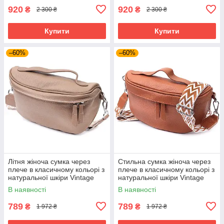
920
920
₴
₴
2 300 ₴
2 300 ₴
Купити
Купити
–60%
–60%
Літня жіноча сумка через
Стильна сумка жіноча через
плече в класичному кольорі з
плече в класичному кольорі з
натуральної шкіри Vintage
натуральної шкіри Vintage
22657 Бежева
22658 Руда
В наявності
В наявності
789
789
₴
₴
1 972 ₴
1 972 ₴