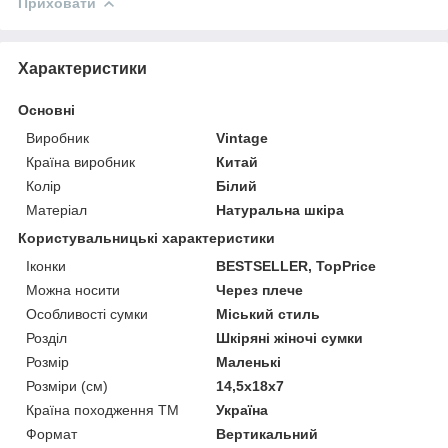
Приховати
Характеристики
Основні
Виробник
Vintage
Країна виробник
Китай
Колір
Білий
Матеріал
Натуральна шкіра
Користувальницькі характеристики
Іконки
BESTSELLER, TopPrice
Можна носити
Через плече
Особливості сумки
Міський стиль
Розділ
Шкіряні жіночі сумки
Розмір
Маленькі
Розміри (см)
14,5х18х7
Країна походження ТМ
Україна
Формат
Вертикальний