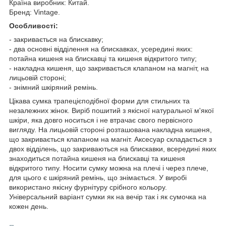
Країна виробник: Китай.
Бренд: Vintage.
Особливості:
- закривається на блискавку;
- два основні відділення на блискавках, усередині яких:
потайна кишеня на блискавці та кишеня відкритого типу;
- накладна кишеня, що закривається клапаном на магніт, на
лицьовій стороні;
- знімний шкіряний ремінь.
Цікава сумка трапецієподібної форми для стильних та
незалежних жінок. Виріб пошитий з якісної натуральної м'якої
шкіри, яка довго носиться і не втрачає свого первісного
вигляду. На лицьовій стороні розташована накладна кишеня,
що закривається клапаном на магніт. Аксесуар складається з
двох відділень, що закриваються на блискавки, всередині яких
знаходиться потайна кишеня на блискавці та кишеня
відкритого типу. Носити сумку можна на плечі і через плече,
для цього є шкіряний ремінь, що знімається. У виробі
використано якісну фурнітуру срібного кольору.
Універсальний варіант сумки як на вечір так і як сумочка на
кожен день.