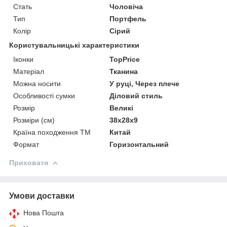
Стать
Чоловіча
Тип
Портфель
Колір
Сірий
Користувальницькі характеристики
Іконки
TopPrice
Матеріал
Тканина
Можна носити
У руці, Через плече
Особливості сумки
Діловий стиль
Розмір
Великі
Розміри (см)
38х28х9
Країна походження ТМ
Китай
Формат
Горизонтальний
Приховати
Умови доставки
Нова Пошта