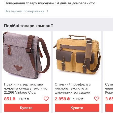
Повернення товару впродовж 14 днів за домовленістю
Всі умови повернення
Подібні товари компанії
Практична вертикальна
Стильний портфель з
Сумк
чоловіча сумка з текстилю
якісного текстилю зі
чере
21266 Vintage Сіра
шкіряними вставками
Кор
Vintage 20874_1 Світло-
851
2 858
3 6
₴
₴
1 636 ₴
4 142 ₴
коричневий
Купити
Купити