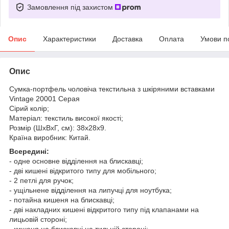
Замовлення під захистом
Опис
Характеристики
Доставка
Оплата
Умови п
Опис
Сумка-портфель чоловіча текстильна з шкіряними вставками
Vintage 20001 Cерая
Сірий колір;
Матеріал: текстиль високої якості;
Розмір (ШхВхГ, см): 38х28х9.
Країна виробник: Китай.
Всередині:
- одне основне відділення на блискавці;
- дві кишені відкритого типу для мобільного;
- 2 петлі для ручок;
- ущільнене відділення на липучці для ноутбука;
- потайна кишеня на блискавці;
- дві накладних кишені відкритого типу під клапанами на
лицьовій стороні;
- кишеня на блискавці на тильній стороні;