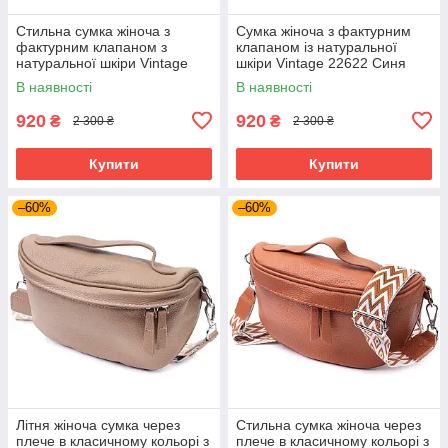
Стильна сумка жіноча з
Сумка жіноча з фактурним
фактурним клапаном з
клапаном із натуральної
натуральної шкіри Vintage
шкіри Vintage 22622 Синя
22620 Бежева
В наявності
В наявності
920
920
₴
₴
2 300 ₴
2 300 ₴
Купити
Купити
–60%
–60%
Літня жіноча сумка через
Стильна сумка жіноча через
плече в класичному кольорі з
плече в класичному кольорі з