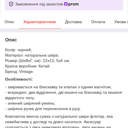
Замовлення під захистом
Опис
Характеристики
Доставка
Оплата
Умови 
Опис
Колір: чорний;
Матеріал: натуральна шкіра;
Розмір (ШхВхГ, см): 22х13, 5х6 см;
Країна виробник: Китай.
Бренд: Vintage.
Особливості:
- закривається на блискавку та клапан з одним магнітом;
- всередині: два відділення, дві кишені на блискавці та кишеня
відкритого типу;
- знімний шкіряний ремінь;
- шкіряна ручка для перенесення в руці.
Компактна жіноча сумка з натуральної шкіри флотар, яка
невибаглива у догляді та довго носиться. Аксесуар
складається з двох невеликих відділень, двох кишень на