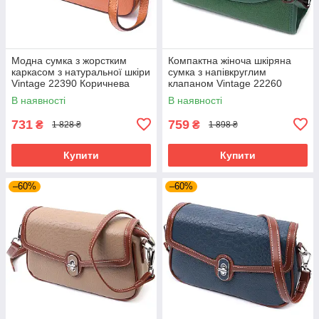
Модна сумка з жорстким
Компактна жіноча шкіряна
каркасом з натуральної шкіри
сумка з напівкруглим
Vintage 22390 Коричнева
клапаном Vintage 22260
Зелена
В наявності
В наявності
731
759
₴
₴
1 828 ₴
1 898 ₴
Купити
Купити
–60%
–60%