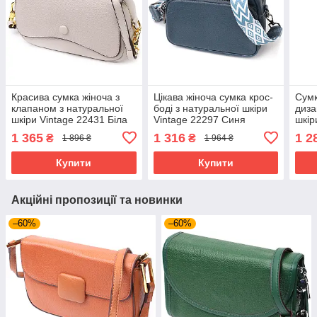
Красива сумка жіноча з
Цікава жіноча сумка крос-
Сумк
клапаном з натуральної
боді з натуральної шкіри
диза
шкіри Vintage 22431 Біла
Vintage 22297 Синя
шкір
1 365
1 316
1 2
₴
₴
1 896 ₴
1 964 ₴
Купити
Купити
Акційні пропозиції та новинки
–60%
–60%