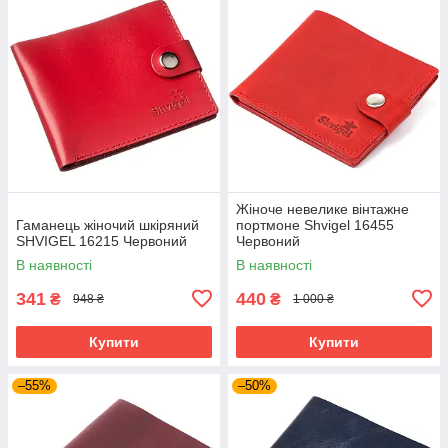
Жіноче невелике вінтажне
Гаманець жіночий шкіряний
портмоне Shvigel 16455
SHVIGEL 16215 Червоний
Червоний
В наявності
В наявності
341
440
₴
₴
948 ₴
1 000 ₴
Купити
Купити
–55%
–50%