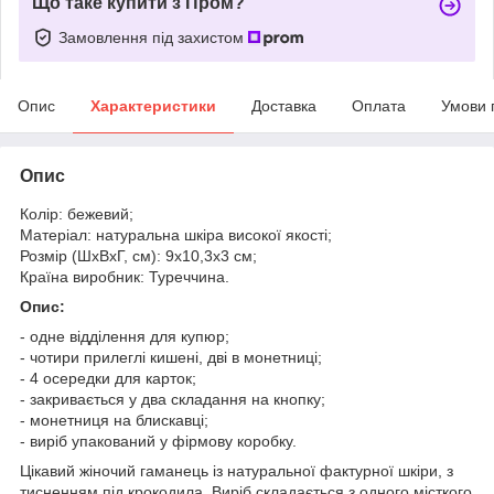
Що таке купити з Пром?
Замовлення під захистом
Опис
Характеристики
Доставка
Оплата
Умови 
Опис
Колір: бежевий;
Матеріал: натуральна шкіра високої якості;
Розмір (ШхВхГ, см): 9х10,3х3 см;
Країна виробник: Туреччина.
Опис:
- одне відділення для купюр;
- чотири прилеглі кишені, дві в монетниці;
- 4 осередки для карток;
- закривається у два складання на кнопку;
- монетниця на блискавці;
- виріб упакований у фірмову коробку.
Цікавий жіночий гаманець із натуральної фактурної шкіри, з
тисненням під крокодила. Виріб складається з одного місткого