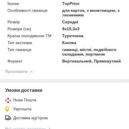
Іконки
TopPrice
Особливості гаманця
для карток, з монетницею, з
тисненням
Розмір
Середні
Розміри (см)
9х10,3х3
Країна походження ТМ
Туреччина
Тип застежки
Кнопка
Тип гаманця
гаманці, місткі, подвійного
складання, портмоне
Формат
Вертикальний, Прямокутний
Приховати
Умови доставки
Нова Пошта
Укрпошта
Доставка кур'єром
Всі умови доставки