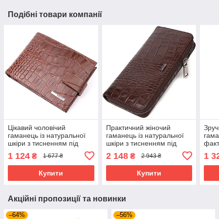
Подібні товари компанії
Цікавий чоловічий
Практичний жіночий
Зруч
гаманець із натуральної
гаманець із натуральної
гама
шкіри з тисненням під
шкіри з тисненням під
факт
крокодила KARYA 21202
крокодила BOND 21982
тисн
1 124
2 148
1 3
₴
₴
1 677 ₴
2 943 ₴
Коричневий
Коричневий
CAN
Чор
Купити
Купити
Акційні пропозиції та новинки
–64%
–56%