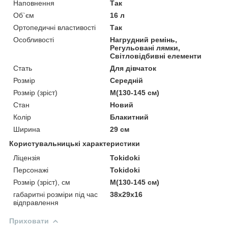
Наповнення
Так
Об`єм
16 л
Ортопедичні властивості
Так
Особливості
Нагрудний ремінь,
Регульовані лямки,
Світловідбивні елементи
Стать
Для дівчаток
Розмір
Середній
Розмір (зріст)
M(130-145 см)
Стан
Новий
Колір
Блакитний
Ширина
29 см
Користувальницькі характеристики
Ліцензія
Tokidoki
Персонажі
Tokidoki
Розмір (зріст), см
M(130-145 см)
габаритні розміри під час
38х29х16
відправлення
Приховати