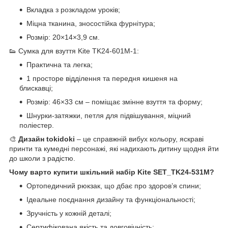
Вкладка з розкладом уроків;
Міцна тканина, зносостійка фурнітура;
Розмір: 20×14×3,9 см.
👟 Сумка для взуття Kite TK24-601M-1:
Практична та легка;
1 просторе відділення та передня кишеня на
блискавці;
Розмір: 46×33 см – поміщає змінне взуття та форму;
Шнурки-затяжки, петля для підвішування, міцний
поліестер.
🎨
Дизайн tokidoki
– це справжній вибух кольору, яскраві
принти та кумедні персонажі, які надихають дитину щодня йти
до школи з радістю.
Чому варто купити шкільний набір Kite SET_TK24-531M?
Ортопедичний рюкзак, що дбає про здоров’я спини;
Ідеальне поєднання дизайну та функціональності;
Зручність у кожній деталі;
Сертифікована якість та довговічність;