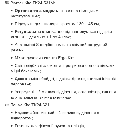
🎒 Рюкзак Kite TK24-531M:
Ортопедична модель
, схвалена німецьким
інститутом IGR;
Підходить для школярів зростом 130–145 см;
Регульована спинка
, що підлаштовується під зріст
дитини – ідеально з 1 по 4 клас;
Анатомічні S-подібні лямки та знімний нагрудний
ремінь;
М’яка дихаюча спинка Ergo Kids;
Світловідбивні елементи, прогумоване дно з ніжками,
міцні блискавки;
Декор
: змінні бейджі, підвіска-брелок, стильні tokidoki
персонажі;
Усередині – 2 містких відділення, органайзер, кишеня
для планшета, знімна ключниця.
✏️ Пенал Kite TK24-621:
Надзвичайно місткий – 1 велике відділення з
відворотом;
Резинки для фіксації ручок та олівців;