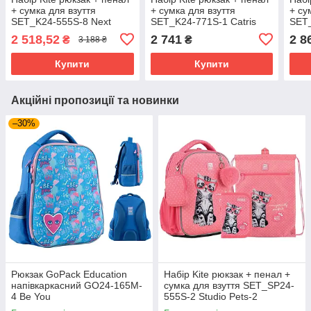
+ сумка для взуття
+ сумка для взуття
+ су
SET_K24-555S-8 Next
SET_K24-771S-1 Catris
SET
Level
2 518,52
2 741
2 8
₴
₴
3 188 ₴
Купити
Купити
Акційні пропозиції та новинки
–30%
Рюкзак GoPack Education
Набір Kite рюкзак + пенал +
напівкаркасний GO24-165M-
сумка для взуття SET_SP24-
4 Be You
555S-2 Studio Pets-2