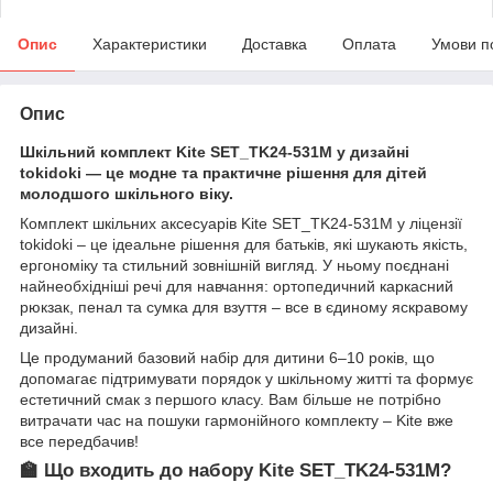
Опис
Характеристики
Доставка
Оплата
Умови п
Опис
Шкільний комплект Kite SET_TK24-531M у дизайні
tokidoki — це модне та практичне рішення для дітей
молодшого шкільного віку.
Комплект шкільних аксесуарів Kite SET_TK24-531M у ліцензії
tokidoki – це ідеальне рішення для батьків, які шукають якість,
ергономіку та стильний зовнішній вигляд. У ньому поєднані
найнеобхідніші речі для навчання: ортопедичний каркасний
рюкзак, пенал та сумка для взуття – все в єдиному яскравому
дизайні.
Це продуманий базовий набір для дитини 6–10 років, що
допомагає підтримувати порядок у шкільному житті та формує
естетичний смак з першого класу. Вам більше не потрібно
витрачати час на пошуки гармонійного комплекту – Kite вже
все передбачив!
🏫 Що входить до набору Kite SET_TK24-531M?