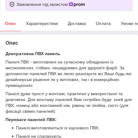
Замовлення під захистом
Опис
Характеристики
Доставка
Оплата
Умови п
Опис
Декоративна ПВХ панель
Панелі ПВХ - виготовлені на сучасному обладнанні із
високоякісних, стійких, нешкідливих для здоров'я фарб. За
допомогою панелей ПВХ ви легко реалізуєте всі Ваші будь-які
дизайнерські рішення як у житлових, так і в комерційних
приміщеннях.
Панелі дуже прості у монтажі, практичні у використанні та
довговічні. Для монтажу панелей Вам потрібен буде: клей для
ПВХ, ножиці або монтажний ніж, рівень чи лінійка, скотч (для
фіксації свіжих панелей).
Переваги панелей ПВХ:
Панелі виготовляються із харчового ПВХ;
Панелі не спалахують;