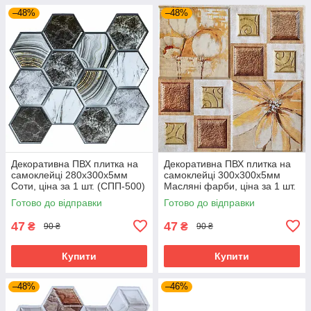
–48%
–48%
Декоративна ПВХ плитка на
Декоративна ПВХ плитка на
самоклейці 280х300х5мм
самоклейці 300х300х5мм
Соти, ціна за 1 шт. (СПП-500)
Масляні фарби, ціна за 1 шт.
SW-00000524
(СПП-608) SW-00001138
Готово до відправки
Готово до відправки
47
47
₴
₴
90 ₴
90 ₴
Купити
Купити
–48%
–46%