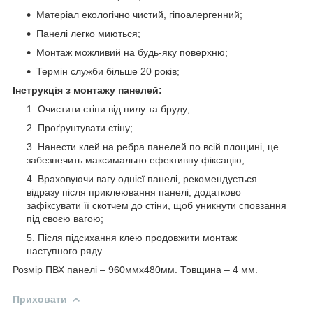
Матеріал екологічно чистий, гіпоалергенний;
Панелі легко миються;
Монтаж можливий на будь-яку поверхню;
Термін служби більше 20 років;
Інструкція з монтажу панелей:
Очистити стіни від пилу та бруду;
Проґрунтувати стіну;
Нанести клей на ребра панелей по всій площині, це
забезпечить максимально ефективну фіксацію;
Враховуючи вагу однієї панелі, рекомендується
відразу після приклеювання панелі, додатково
зафіксувати її скотчем до стіни, щоб уникнути сповзання
під своєю вагою;
Після підсихання клею продовжити монтаж
наступного ряду.
Розмір ПВХ панелі – 960ммх480мм. Товщина – 4 мм.
Приховати