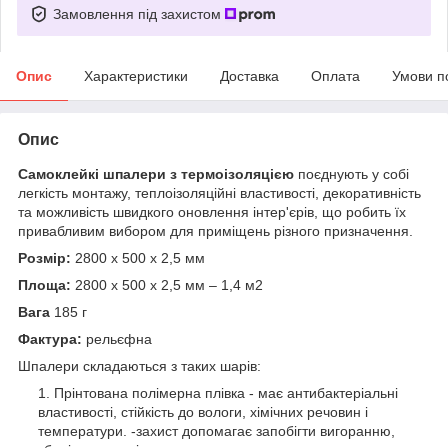
Замовлення під захистом
Опис
Характеристики
Доставка
Оплата
Умови п
Опис
Самоклейкі шпалери з термоізоляцією
поєднують у собі
легкість монтажу, теплоізоляційні властивості, декоративність
та можливість швидкого оновлення інтер'єрів, що робить їх
привабливим вибором для приміщень різного призначення.
Розмір:
2800 х 500 х 2,5 мм
Площа:
2800 х 500 х 2,5 мм – 1,4 м2
Вага
185 г
Фактура:
рельєфна
Шпалери складаються з таких шарів:
Прінтована полімерна плівка - має антибактеріальні
властивості, стійкість до вологи, хімічних речовин і
температури. -захист допомагає запобігти вигоранню,