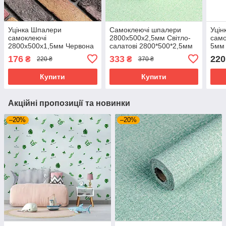
Уцінка Шпалери
Самоклеючі шпалери
Уцін
самоклеючі
2800х500х2,5мм Світло-
само
2800х500х1,5мм Червона
салатові 2800*500*2,5мм
5мм
катеринославська цегла
SW-00001159
(D) 
176
333
220
₴
₴
220 ₴
370 ₴
(D) SW-00003389
Купити
Купити
Акційні пропозиції та новинки
–20%
–20%