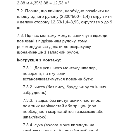
2,88 м.4,35*2,88 = 12,53 м²
Площа, що вийшла, необхідно розділити на
площу одного рулону (2800*500= 1,4) і округлити
у велику сторону:12,53/1,4=8,95, округляємо до 9
шт.
Під час монтажу можуть виникнути відходи,
пов'язані з підрізанням рулону, тому
рекомендується додати до розрахунку
щонайменше 1 запасний рулон.
Інструкція з монтажу:
Для успішного монтажу шпалер,
поверхня, на яку вони
встановлюватимуться повинна бути:
чиста (без пилу, бруду, жиру та інших
забруднень);
гладка, без виступаючих частинок,
помітних нерівностей або тріщин (при
необхідності скористайтеся замазкою або
шпаклівкою);
суха (волога може вплинути на
клейову основу та її адгезійні здібності);