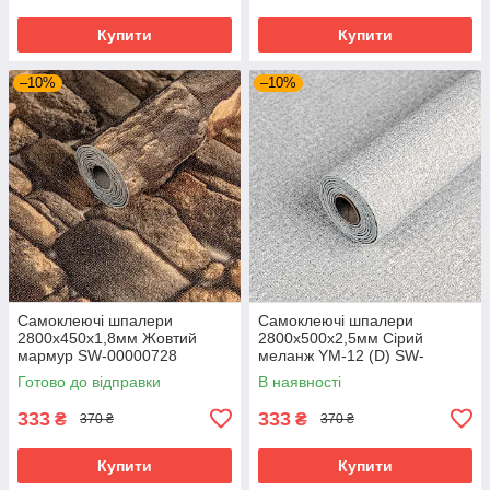
Купити
Купити
–10%
–10%
Самоклеючі шпалери
Самоклеючі шпалери
2800х450х1,8мм Жовтий
2800х500х2,5мм Сірий
мармур SW-00000728
меланж YM-12 (D) SW-
00002020
Готово до відправки
В наявності
333
333
₴
₴
370 ₴
370 ₴
Купити
Купити