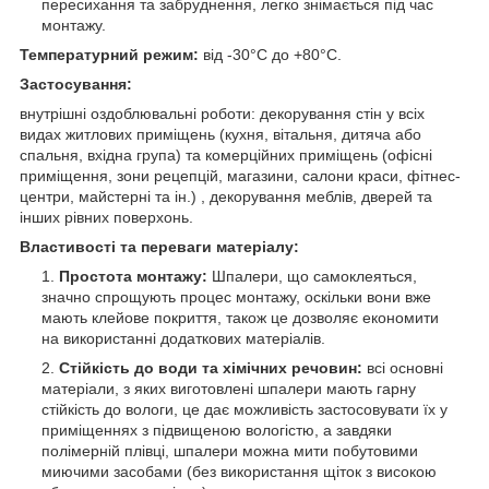
пересихання та забруднення, легко знімається під час
монтажу.
Температурний режим:
від -30°C до +80°C.
Застосування:
внутрішні оздоблювальні роботи: декорування стін у всіх
видах житлових приміщень (кухня, вітальня, дитяча або
спальня, вхідна група) та комерційних приміщень (офісні
приміщення, зони рецепцій, магазини, салони краси, фітнес-
центри, майстерні та ін.) , декорування меблів, дверей та
інших рівних поверхонь.
Властивості та переваги матеріалу:
Простота монтажу:
Шпалери, що самоклеяться,
значно спрощують процес монтажу, оскільки вони вже
мають клейове покриття, також це дозволяє економити
на використанні додаткових матеріалів.
Стійкість до води та хімічних речовин:
всі основні
матеріали, з яких виготовлені шпалери мають гарну
стійкість до вологи, це дає можливість застосовувати їх у
приміщеннях з підвищеною вологістю, а завдяки
полімерній плівці, шпалери можна мити побутовими
миючими засобами (без використання щіток з високою