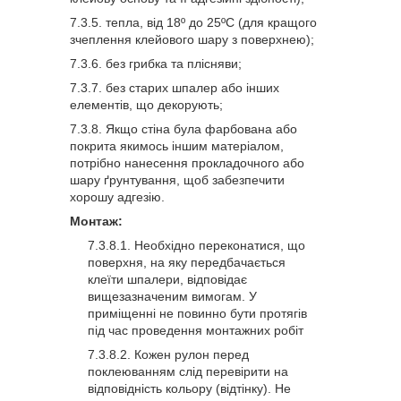
тепла, від 18º до 25ºС (для кращого
зчеплення клейового шару з поверхнею);
без грибка та плісняви;
без старих шпалер або інших
елементів, що декорують;
Якщо стіна була фарбована або
покрита якимось іншим матеріалом,
потрібно нанесення прокладочного або
шару ґрунтування, щоб забезпечити
хорошу адгезію.
Монтаж:
Необхідно переконатися, що
поверхня, на яку передбачається
клеїти шпалери, відповідає
вищезазначеним вимогам. У
приміщенні не повинно бути протягів
під час проведення монтажних робіт
Кожен рулон перед
поклеюванням слід перевірити на
відповідність кольору (відтінку). Не