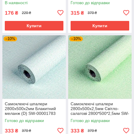
SW-00003389
SW-00001785
В наявності
Готово до відправки
176
315
₴
₴
220 ₴
370 ₴
Купити
Купити
–10%
–10%
Самоклеючі шпалери
Самоклеючі шпалери
2800х500х2мм Блакитний
2800х500х2,5мм Світло-
меланж (D) SW-00001783
салатові 2800*500*2,5мм SW-
00001159
Готово до відправки
Готово до відправки
333
333
₴
₴
370 ₴
370 ₴