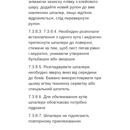
знімаючи захисну плівку з клейового
шару, додайте новий рулон до вже
наклеєних шпалер, якщо відтінок
відрізняється, слід перевернути
рулон.
Необхідно розпочати
встановлення з одного кута і акуратно
притиснути шпалери до поверхні,
стежачи за тим, щоб лист лягав рівно
і акуратно, уникаючи утворення
бульбашок або зморшок
Розгладжувати шпалери
необхідно зверху вниз від середини
до боків. Бажано використовувати при
цьому м'яку тканинну серветку або
спеціальний шпатель
Для обклеювання кутів
шпалери обов'язково потрібно
підрізати
Шпалери не підлягають
повторному приклеюванню.