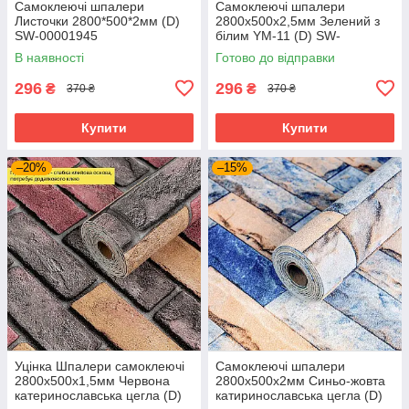
Самоклеючі шпалери
Самоклеючі шпалери
Листочки 2800*500*2мм (D)
2800х500х2,5мм Зелений з
SW-00001945
білим YM-11 (D) SW-
00002019
В наявності
Готово до відправки
296
296
₴
₴
370 ₴
370 ₴
Купити
Купити
–20%
–15%
Уцінка Шпалери самоклеючі
Самоклеючі шпалери
2800х500х1,5мм Червона
2800х500х2мм Синьо-жовта
катеринославська цегла (D)
катиринославська цегла (D)