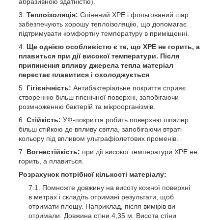
абразивною здатністю).
Теплоізоляція:
Спінений ХРЕ і фольгований шар
забезпечують хорошу теплоізоляцію, що допомагає
підтримувати комфортну температуру в приміщенні.
Ще однією особливістю є те, що ХРЕ не горить, а
плавиться при дії високої температури. Після
припинення впливу джерела тепла матеріал
перестає плавитися і охолоджується
Гігієнічність:
Антибактеріальне покриття сприяє
створенню більш гігієнічної поверхні, запобігаючи
розмноженню бактерій та мікроорганізмів.
Стійкість:
УФ-покриття робить поверхню шпалер
більш стійкою до впливу світла, запобігаючи втраті
кольору під впливом ультрафіолетових променів.
Вогнестійкість:
при дії високої температури ХРЕ не
горить, а плавиться.
Розрахунок потрібної кількості матеріалу:
Помножте довжину на висоту кожної поверхні
в метрах і складіть отримані результати, щоб
отримати площу. Наприклад, після вимірів ви
отримали: Довжина стіни 4,35 м. Висота стіни