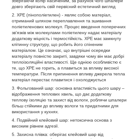
зберігаючи колір насиченим, за рахунок чого шпалери
довго зберігають свій первісний естетичний вигляд
XPE (пінополіетилен) - являє собою матеріал,
отриманий шляхом переплавлення та зшивання
поліетиленових молекул. Процес введення поперечних
зв'язків між молекулами поліетилену надає матеріалу
додаткову міцність і термостійкість. XPE має замкнуту
клітинну структуру, що робить його спіненим
матеріалом. Це означає, що внутрішні осередки
матеріалу повністю закриті, завдяки чому він має добрі
теплоізоляційні властивості. Ще однією особливістю є
те, що ХРЕ не горить, а плавиться за впливу високої
температури. Після припинення впливу джерела тепла
матеріал перестає плавитися і охолоджується
Фольгований шар: основна властивість цього шару –
відображення теплових хвиль, що дає додаткову
теплову ізоляцію та захист від вологи, роблячи шпалери
більш стійкими до впливу вологи та придатними для
використання у кухнях.
Подвійний клейовий шар: нетоксична основа з
високим рівнем адгезії.
Захисна плівка: оберігає клейовий шар від