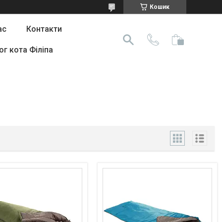
Кошик
ас
Контакти
ог кота Філіпа