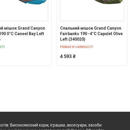
й мішок Grand Canyon
Спальний мішок Grand Canyon
90 0°C Caneel Bay Left
Fairbanks 190 -4°C Capulet Olive
+380 (63) 629-53-71
)
Left (340020)
сті
Немає в наявності
4 593 ₴
отів. Високоякісний корм, іграшки, аксесуари, засоби