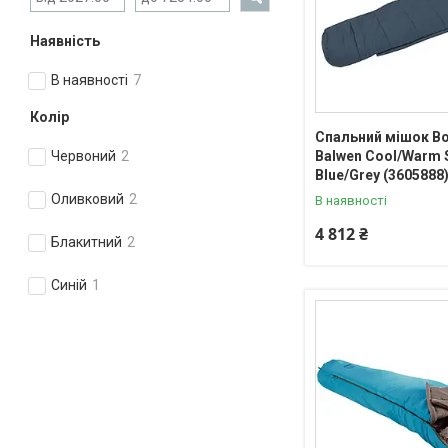
Наявність
В наявності
7
Колір
Спальний мішок B
Balwen Cool/Warm S
Червоний
2
Blue/Grey (3605888
Оливковий
2
В наявності
4 812 ₴
Блакитний
2
Синій
1