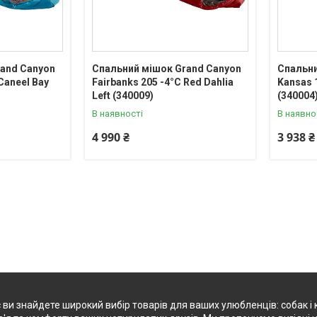
and Canyon
Спальний мішок Grand Canyon
Спальни
Caneel Bay
Fairbanks 205 -4°C Red Dahlia
Kansas 1
Left (340009)
(340004
В наявності
В наявно
4 990 ₴
3 938 ₴
 ви знайдете широкий вибір товарів для ваших улюбленців: собак і к