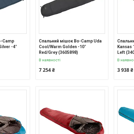
o-Camp
Спальний мішок Bo-Camp Uda
Спальни
ilver -4°
Cool/Warm Golden -10°
Kansas 1
)
Red/Grey (3605898)
Left (34
В наявності
В наявно
7 254 ₴
3 938 ₴