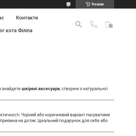
Кошик
ас
Контакти
ог кота Філіпа
ви знайдете
шкіряні аксесуари
, створені з натуральної
актичності. Чорний або коричневий варіант пасуватиме
я приємна на дотик. Ідеальний подарунок для себе або