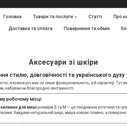
Головна
Товари та послуги
Статті
Про н
Доставка та оплата
Повернення та обмін
Бл
Аксесуари зі шкіри
ння стилю, довговічності та українського духу
істю, а кожна річ має не лише функціональність, а й характер. Тут 
м, набуваючи благородної вінтажності.
му робочому місці
і килимки для миші
розмірів S та M — це поєднання естетики та пр
 класики. Завдяки натуральній шкірі, миша ковзає плавно, а поверхн