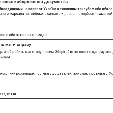
 стильне збереження документів
бкладинками на паспорт України з тисненим тризубом
або
обкла
ьного марсала чи глибокого синього – дозволяє підібрати саме той 
овців або активних громадян
но мати справу
, який робить життя зручнішим. Зберігайте всі ключі в одному місц
 шарм.
нок, який розповідає про увагу до деталей, про смак, про повагу. Ус
свідчення