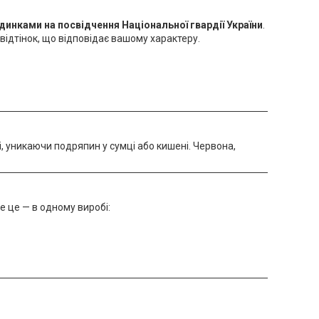
динками на посвідчення Національної гвардії України
.
відтінок, що відповідає вашому характеру.
і, уникаючи подряпин у сумці або кишені. Червона,
е це — в одному виробі: