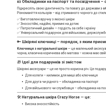
🪪
Обкладинки на паспорт та посвідчення –
Підкресліть свою ідентичність та повагу до держави з
о
Різноманіття кольорів – від стриманого чорного до стил
✅ Виготовлені вручну з якісної шкіри
✅ Зносостійкі, надійні, приємні на дотик
✅ Патріотичний дизайн — гордість за себе і країну
✅ Універсальний подарунок для військових, держслужб
🔑
Шкіряні ключниці – порядок, з яким приєм
Ключниця з натуральної шкіри
— це маленький аксесуар
чорна, класична коричнева або матова – кожна має свій
🎁
Ідеї для подарунків зі змістом
Шкіряні аксесуари — це не просто корисна річ. Це подару
Для колеги – килимок для миші або ключниця
Для друга чи рідного – обкладинка на паспорт
Для військового чи службовця – обкладинка на по
🛠
Натуральна шкіра Crazy Horse — це:
Висока зносостійкість