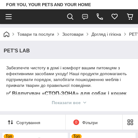
FOR YOU, YOUR PETS AND YOUR HOME
Товари та послуги
Зоотовари
Догляд і гігієна
PET
PET'S LAB
Забезпечте чистоту в домі і комфорт вашим питомцям з
ефективними засобами уходу! Наші продукти допомагають
підтримувати порядок, запобігати пошкодженню меблів і
привчати тварин до правильної поведінки.
✅
Відпугувач «СТОП-ЗОНА» для собак і кошек
Показати все
Позбавить вас від проблем пошкодженої меблів, взуття та
коврів, а також допоможе відучити питомця відвідувати
закриті місця. У складі – тільки натуральні екстракти рослин і
Сортування
0
Фільтри
тваринні жири, безпечні для здоров'я. Підходить для
використання вдома, в квартирі, а також на вулиці (сад,
Топ
Топ
веранда, двір).