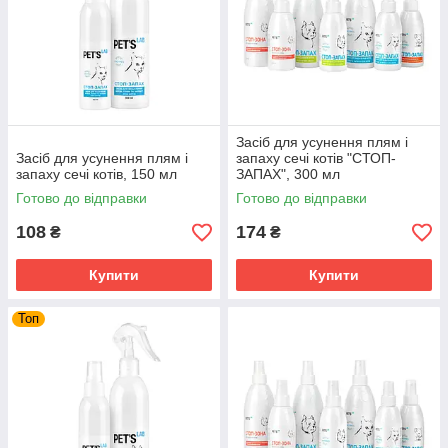
інтер'єр і зберегти природний інстинкт царапанія в
потрібному руслі. Безпечний для тварин, легко знімається
без слідів.
Засіб для усунення плям і
Засіб для усунення плям і
запаху сечі котів "СТОП-
запаху сечі котів, 150 мл
ЗАПАХ", 300 мл
Готово до відправки
Готово до відправки
108
174
₴
₴
Купити
Купити
Топ